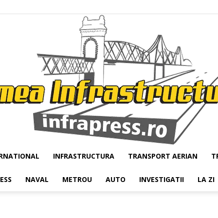
RNATIONAL
INFRASTRUCTURA
TRANSPORT AERIAN
T
Infrapress
RESS
NAVAL
METROU
AUTO
INVESTIGATII
LA ZI