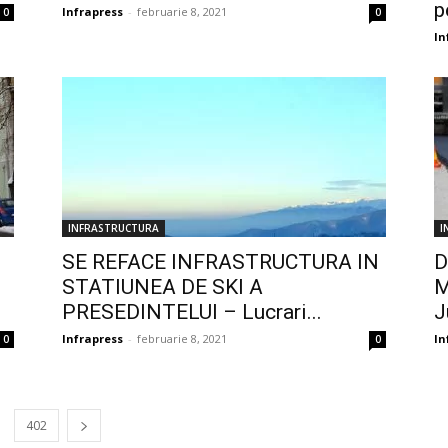
p
Infrapress
-
februarie 8, 2021
0
0
In
INFRASTRUCTURA
I
SE REFACE INFRASTRUCTURA IN
D
STATIUNEA DE SKI A
M
PRESEDINTELUI – Lucrari...
J
Infrapress
-
februarie 8, 2021
In
0
0
402