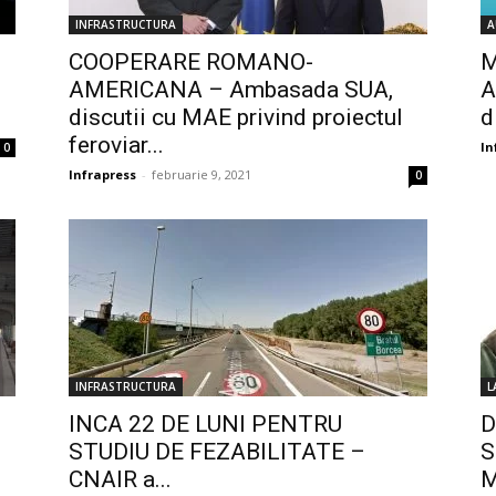
INFRASTRUCTURA
A
COOPERARE ROMANO-
M
AMERICANA – Ambasada SUA,
A
discutii cu MAE privind proiectul
d
feroviar...
In
0
Infrapress
-
februarie 9, 2021
0
INFRASTRUCTURA
L
INCA 22 DE LUNI PENTRU
D
STUDIU DE FEZABILITATE –
S
CNAIR a...
M