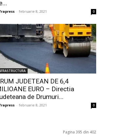
e...
frapress
-
februarie 8, 2021
0
NFRASTRUCTURA
RUM JUDETEAN DE 6,4
ILIOANE EURO – Directia
udeteana de Drumuri...
frapress
-
februarie 8, 2021
0
Pagina 395 din 402