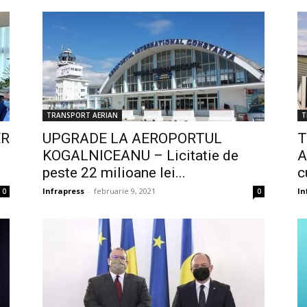
TRANSPORT AERIAN
T
ER
UPGRADE LA AEROPORTUL
T
KOGALNICEANU – Licitatie de
A
peste 22 milioane lei...
c
Infrapress
-
februarie 9, 2021
In
0
0