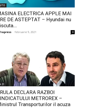
UTO
ASINA ELECTRICA APPLE MAI
RE DE ASTEPTAT – Hyundai nu
iscuta...
frapress
-
februarie 9, 2021
0
A ZI
RULA DECLARA RAZBOI
INDICATULUI METROREX –
inistrul Transporturilor il acuza