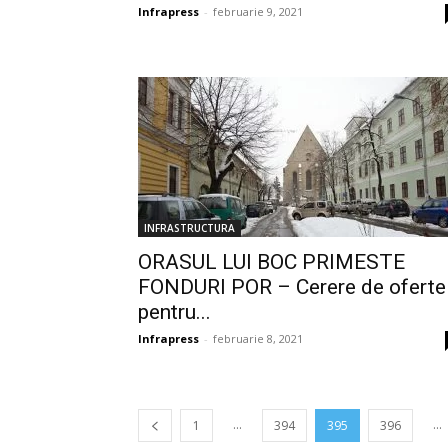
Infrapress
-
februarie 9, 2021
INFRASTRUCTURA
ORASUL LUI BOC PRIMESTE
FONDURI POR – Cerere de oferte
pentru...
Infrapress
-
februarie 8, 2021
...
...
1
394
395
396