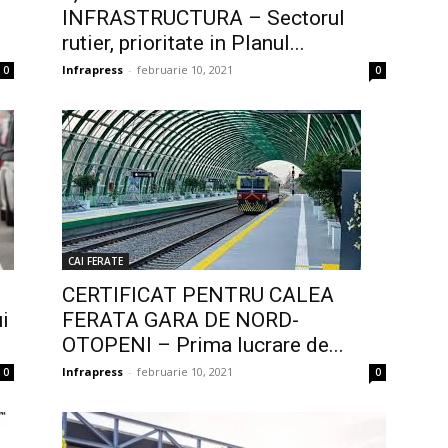
INFRASTRUCTURA – Sectorul
rutier, prioritate in Planul...
Infrapress
-
februarie 10, 2021
0
0
CAI FERATE
CERTIFICAT PENTRU CALEA
i
FERATA GARA DE NORD-
OTOPENI – Prima lucrare de...
Infrapress
-
februarie 10, 2021
0
0