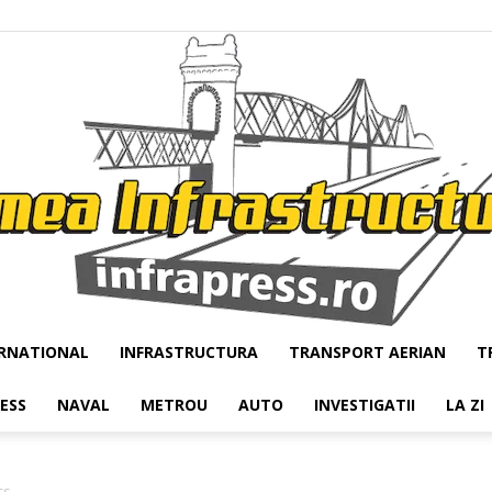
RNATIONAL
INFRASTRUCTURA
TRANSPORT AERIAN
T
Infrapress
RESS
NAVAL
METROU
AUTO
INVESTIGATII
LA ZI
ss