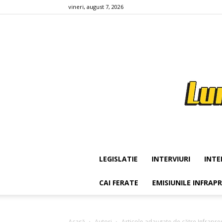
vineri, august 7, 2026
LEGISLATIE
INTERVIURI
INTE
CAI FERATE
EMISIUNILE INFRAP
Acasă
Autori
Articole adaugate de către Infrapre