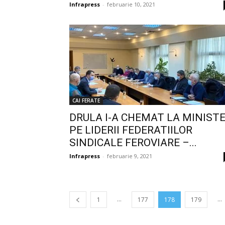
Infrapress
-
februarie 10, 2021
CAI FERATE
DRULA I-A CHEMAT LA MINIST
PE LIDERII FEDERATIILOR
SINDICALE FEROVIARE –...
Infrapress
-
februarie 9, 2021
...
...
1
177
178
179