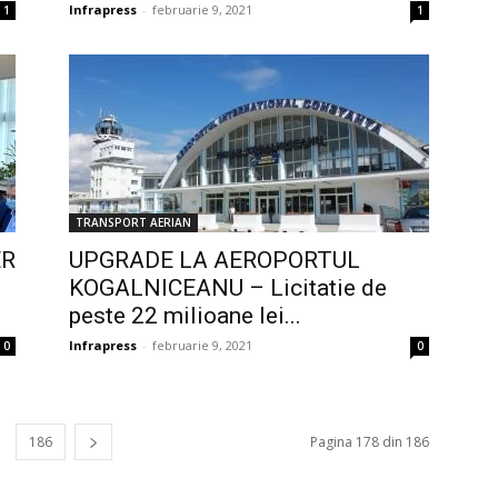
Infrapress
-
februarie 9, 2021
1
1
TRANSPORT AERIAN
ER
UPGRADE LA AEROPORTUL
KOGALNICEANU – Licitatie de
peste 22 milioane lei...
Infrapress
-
februarie 9, 2021
0
0
186
Pagina 178 din 186