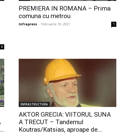
PREMIERA IN ROMANA – Prima
comuna cu metrou
Infrapress
-
februarie 10, 2021
1
0
INFRASTRUCTURA
AKTOR GRECIA: VIITORUL SUNA
A
A TRECUT – Tandemul
..
Koutras/Katsias, aproape de...