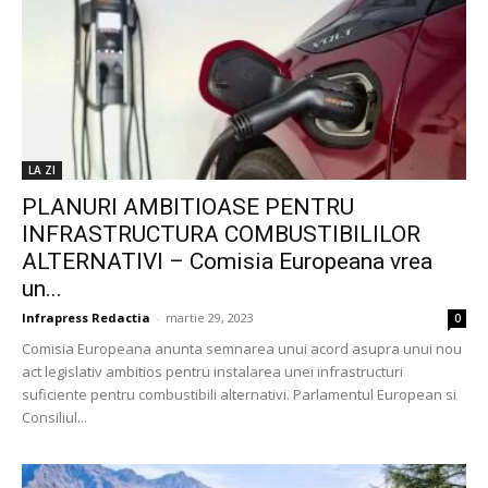
LA ZI
PLANURI AMBITIOASE PENTRU
INFRASTRUCTURA COMBUSTIBILILOR
ALTERNATIVI – Comisia Europeana vrea
un...
Infrapress Redactia
-
martie 29, 2023
0
Comisia Europeana anunta semnarea unui acord asupra unui nou
act legislativ ambitios pentru instalarea unei infrastructuri
suficiente pentru combustibili alternativi. Parlamentul European si
Consiliul...