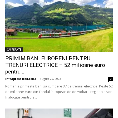
CAI FERATE
PRIMIM BANI EUROPENI PENTRU
TRENURI ELECTRICE – 52 milioane euro
pentru...
Infrapress Redactia
-
august 29, 2023
0
Romania primeste bani sa cumpere 37 de trenuri electrice. Peste 52
de milioane euro din Fondul European de dezvoltare regionala vor
fi alocate pentru a...