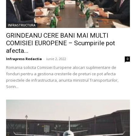
INFRASTRUCTURA
GRINDEANU CERE BANI MAI MULTI
COMISIEI EUROPENE – Scumpirile pot
afecta...
Infrapress Redactia
-
iunie 2, 2022
0
Romania solicita Comisiei Europene alocari suplimentare de
fonduri pentru a gestiona cresterile de preturi ce pot afecta
proiectele de infrastructura, anunta ministrul Transporturilor,
Sorin...