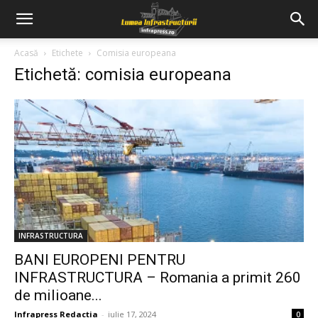
Acasă
Etichete
Comisia europeana
Etichetă: comisia europeana
INFRASTRUCTURA
BANI EUROPENI PENTRU
INFRASTRUCTURA – Romania a primit 260
de milioane...
Infrapress Redactia
-
iulie 17, 2024
0