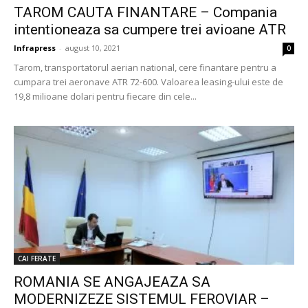
TAROM CAUTA FINANTARE – Compania
intentioneaza sa cumpere trei avioane ATR
Infrapress
-
august 10, 2021
0
Tarom, transportatorul aerian national, cere finantare pentru a
cumpara trei aeronave ATR 72-600. Valoarea leasing-ului este de
19,8 milioane dolari pentru fiecare din cele...
CAI FERATE
ROMANIA SE ANGAJEAZA SA
MODERNIZEZE SISTEMUL FEROVIAR –