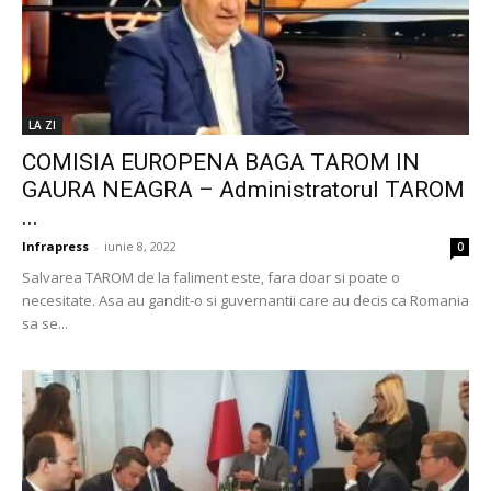
LA ZI
COMISIA EUROPENA BAGA TAROM IN
GAURA NEAGRA – Administratorul TAROM
...
Infrapress
-
iunie 8, 2022
0
Salvarea TAROM de la faliment este, fara doar si poate o
necesitate. Asa au gandit-o si guvernantii care au decis ca Romania
sa se...