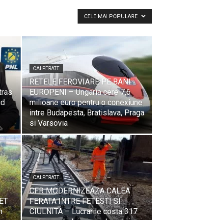
CELE MAI POPULARE
CAI FERATE
RETELE FEROVIARE PE BANI
tras
EUROPENI – Ungaria cere 7,6
id
milioane euro pentru o conexiune
intre Budapesta, Bratislava, Praga
si Varsovia
CAI FERATE
CFR MODERNIZEAZA CALEA
ET
FERATA INTRE FETESTI SI
m
CIULNITA – Lucrarile costa 317