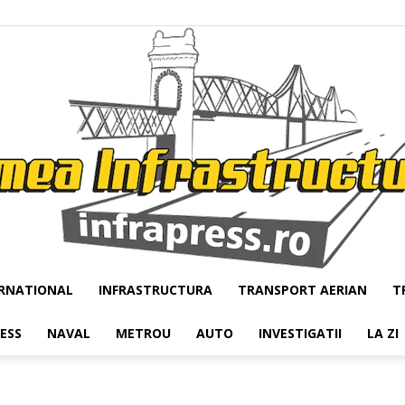
RNATIONAL
INFRASTRUCTURA
TRANSPORT AERIAN
T
Infrapress
RESS
NAVAL
METROU
AUTO
INVESTIGATII
LA ZI