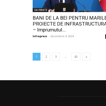
CAI FERATE
BANI DE LA BEI PENTRU MARIL
PROIECTE DE INFRASTRUCTUR
– Imprumutul...
Infrapress
-
decembrie 4, 2024
...
1
2
3
42