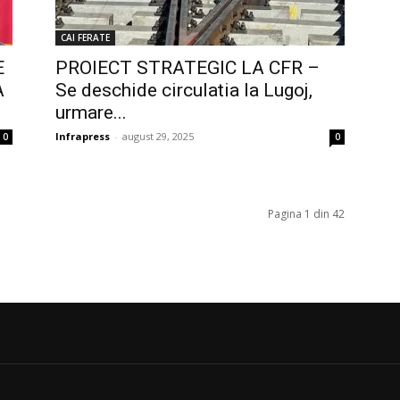
CAI FERATE
E
PROIECT STRATEGIC LA CFR –
A
Se deschide circulatia la Lugoj,
urmare...
Infrapress
-
august 29, 2025
0
0
Pagina 1 din 42