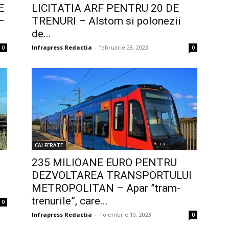
E
LICITATIA ARF PENTRU 20 DE
–
TRENURI – Alstom si polonezii
de...
Infrapress Redactia
-
februarie 28, 2023
0
0
CAI FERATE
235 MILIOANE EURO PENTRU
DEZVOLTAREA TRANSPORTULUI
METROPOLITAN – Apar ”tram-
trenurile”, care...
0
Infrapress Redactia
-
noiembrie 10, 2023
0