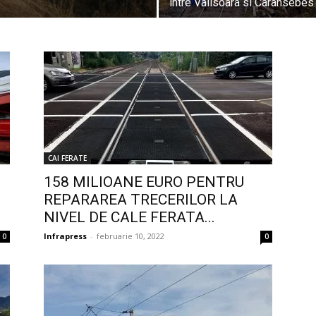
intre Valisoara si Caransebes
CAI FERATE
158 MILIOANE EURO PENTRU
REPARAREA TRECERILOR LA
NIVEL DE CALE FERATA...
Infrapress
-
februarie 10, 2022
0
0