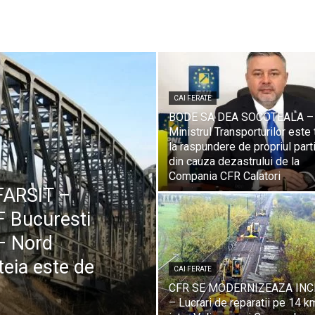
CAI FERATE
BODE SA DEA SOCOTEALA –
Ministrul Transporturilor este 
la raspundere de propriul part
din cauza dezastrului de la
Compania CFR Calatori
ARSIT –
F Bucuresti
 – Nord
teia este de
CAI FERATE
CFR SE MODERNIZEAZA INC
– Lucrari de reparatii pe 14 k