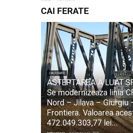
CAI FERATE
CAI FERATE
ASTEPTAREA A LUAT SF
Se modernizeaza linia C
Nord – Jilava – Giurgiu
Frontiera. Valoarea aces
472.049.303,77 lei...
Infrapress
-
noiembrie 11, 2020