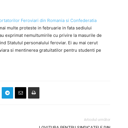
rtatorilor Feroviari din Romania si Confederatia
ai multe proteste in februarie in fata sediului
i-au exprimat nemultumirile cu privire la masurile de
vind Statutul personalului feroviar. Ei au mai cerut
viara si mentinerea gratuitatilor pentru studenti pe
Articolul următor
LOVITURA PENTRU SINDICATELE DIN