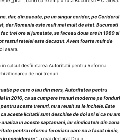
a este „praf”, dand ca exemplu ruta Bucuresti – Craiova.
ne, dar, din pacate, pe un singur coridor, pe Coridorul
st, dar Romania este mult mai mult de atat. Bucuresti
fac trei ore si jumatate, se faceau doua ore in 1989 si
tot restul retelei este decazut. Avem foarte mult de
oi seara.
a in calcul desfiintarea Autoritatii pentru Reforma
chizitionarea de noi trenuri.
situatie pe care o iau din mers, Autoritatea pentru
cial in 2016, ca sa cumpere trenuri moderne pe fonduri
 pentru aceste trenuri, nu a reusit sa le incheie. Este
 ca aceste licitatii sunt deschise de doi ani si ca nu am
o analiza in aceste saptamani, iar sindicatele din zona
ritate pentru reforma feroviara care nu a facut nimic,
s in considerare”,
a mai declarat Drula.