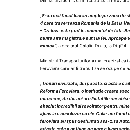
Ministrul a admis ca infrastructura feroviar
„
S-au mai facut lucrari ample pe zona de si
4 care traverseaza Romania de la Est la Ve
– Craiova este praf in momentul de fata. Se 
multe alte magistrale sunt la fel. Aproape 
munca”,
a declarat Catalin Drula, la Digi24, j
Ministrul Transporturilor a mai precizat ca i
Feroviara care ar fi trebuit sa se ocupe de a
„
Trenuri civilizate, din pacate, si asta e o 
Reforma Feroviara, o institutie creata spe
europene, de doi ani are licitatiile deschise
absolut incredibil si revoltator pentru mine
ajuns la o concluzie cu ele. Chiar am facut 
feroviara au spus desfiintati asa-zisa Auto
ori asta este o optiune pe care o luam serio