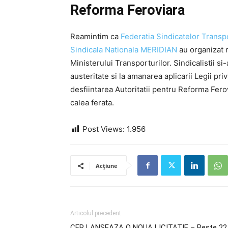
Reforma Feroviara
Reamintim ca
Federatia Sindicatelor Transpo
Sindicala Nationala MERIDIAN
au organizat m
Ministerului Transporturilor. Sindicalistii s
austeritate si la amanarea aplicarii Legii pri
desfiintarea Autoritatii pentru Reforma Fero
calea ferata.
Post Views:
1.956
Acțiune
Articolul precedent
CFR LANSEAZA O NOUA LICITATIE – Peste 22