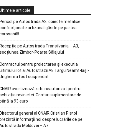
Ultimele articole
Pericol pe Autostrada A2: obiecte metalice
confecționate artizanal găsite pe partea
carosabilă
Recepție pe Autostrada Transilvania – A3,
secțiunea Zimbor-Poarta Sălajului
Contractul pentru proiectarea și execuția
ultimului lot al Autostrăzii A8 Târgu Neamț-Iași-
Ungheni a fost suspendat
CNAIR avertizează: site neautorizat pentru
achiziția rovinietei. Costuri suplimentare de
până la 93 euro
Directorul general al CNAIR Cristian Pistol
prezintă informații noi despre lucrările de pe
Autostrada Moldovei – A7