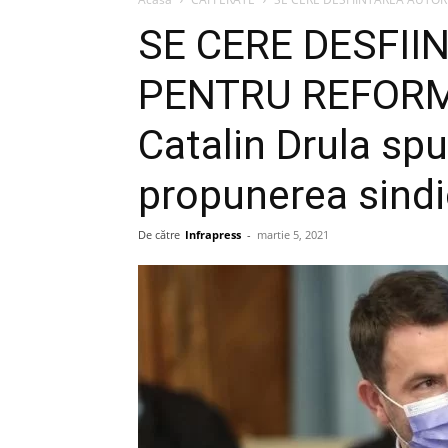
SE CERE DESFII
PENTRU REFORM
Catalin Drula spu
propunerea sindi
De către
Infrapress
-
martie 5, 2021