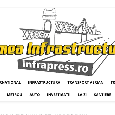
ERNATIONAL
INFRASTRUCTURA
TRANSPORT AERIAN
T
Infrapress
METROU
AUTO
INVESTIGATII
LA ZI
SANTIERE –
ATII PENTRU REFORMA FEROVIARA – Catalin Drula spune ca...