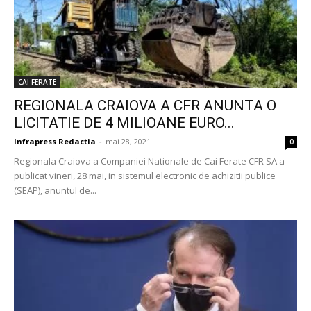
CAI FERATE
REGIONALA CRAIOVA A CFR ANUNTA O
LICITATIE DE 4 MILIOANE EURO...
Infrapress Redactia
-
mai 28, 2021
0
Regionala Craiova a Companiei Nationale de Cai Ferate CFR SA a
publicat vineri, 28 mai, in sistemul electronic de achizitii publice
(SEAP), anuntul de...