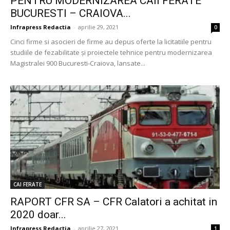
PENTRU MODERNIZAREA CAII FERATE
BUCURESTI – CRAIOVA...
Infrapress Redactia
-
aprilie 29, 2021
0
Cinci firme si asocieri de firme au depus oferte la licitatiile pentru
studiile de fezabilitate și proiectele tehnice pentru modernizarea
Magistralei 900 Bucuresti-Craiova, lansate...
CAI FERATE
RAPORT CFR SA – CFR Calatori a achitat in
2020 doar...
Infrapress Redactia
-
aprilie 27, 2021
1