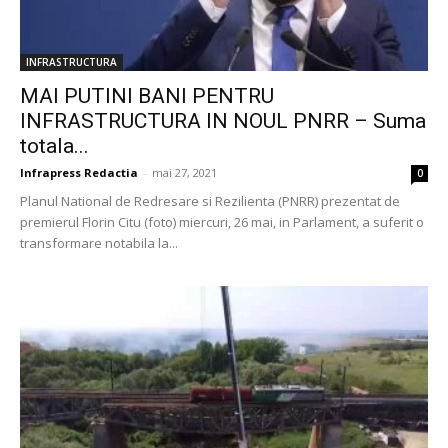
INFRASTRUCTURA
MAI PUTINI BANI PENTRU
INFRASTRUCTURA IN NOUL PNRR – Suma
totala...
Infrapress Redactia
-
mai 27, 2021
0
Planul National de Redresare si Rezilienta (PNRR) prezentat de
premierul Florin Citu (foto) miercuri, 26 mai, in Parlament, a suferit o
transformare notabila la...