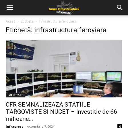
Acasă
Etichete
Infrastructura feroviara
Etichetă: infrastructura feroviara
CAI FERATE
CFR SEMNALIZEAZA STATIILE
TARGOVISTE SI NUCET – Investitie de 66
milioane...
Infrapress
-
octombrie 7, 2024
0