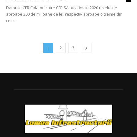
Datoriile CFR Calatori catre CFR SA au atins in 2020 nivelul de
aproape 300 de milioane de lei, respectiv aproape o treime din
cele...
1
2
3