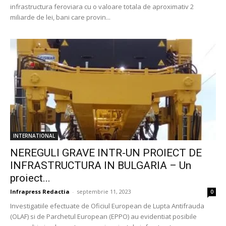
infrastructura feroviara cu o valoare totala de aproximativ 2
miliarde de lei, bani care provin...
INTERNATIONAL
NEREGULI GRAVE INTR-UN PROIECT DE
INFRASTRUCTURA IN BULGARIA – Un
proiect...
Infrapress Redactia
-
septembrie 11, 2023
0
Investigatiile efectuate de Oficiul European de Lupta Antifrauda
(OLAF) si de Parchetul European (EPPO) au evidentiat posibile