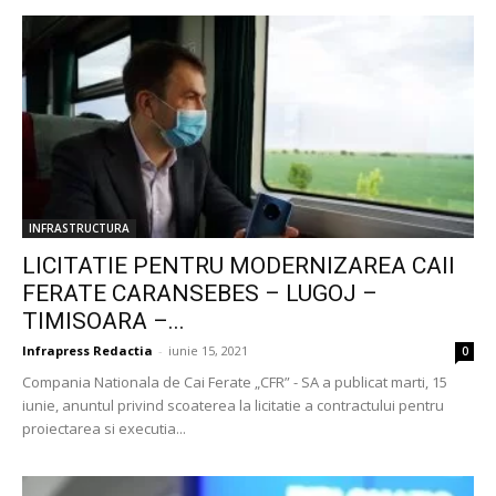
INFRASTRUCTURA
LICITATIE PENTRU MODERNIZAREA CAII
FERATE CARANSEBES – LUGOJ –
TIMISOARA –...
Infrapress Redactia
-
iunie 15, 2021
0
Compania Nationala de Cai Ferate „CFR” - SA a publicat marti, 15
iunie, anuntul privind scoaterea la licitatie a contractului pentru
proiectarea si executia...