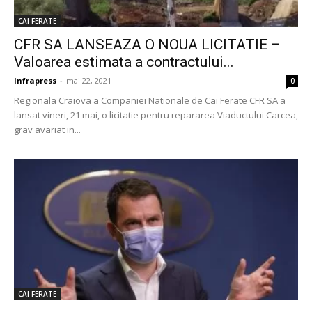
CAI FERATE
CFR SA LANSEAZA O NOUA LICITATIE –
Valoarea estimata a contractului...
Infrapress
-
mai 22, 2021
0
Regionala Craiova a Companiei Nationale de Cai Ferate CFR SA a
lansat vineri, 21 mai, o licitatie pentru repararea Viaductului Carcea,
grav avariat in...
CAI FERATE