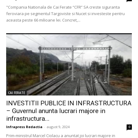
"Compania Nationala de Cai Ferate “CFR” SA creste siguranta
feroviara pe segmentul Targoviste si Nucet si investeste pentru
aceasta peste 66 milioane lei. Concret,...
CAI FERATE
INVESTITII PUBLICE IN INFRASTRUCTURA
– Guvernul anunta lucrari majore in
infrastructura...
Infrapress Redactia
-
august 9, 2024
0
Prim-ministrul Marcel Ciolacu a anuntat joi lucrari majore in