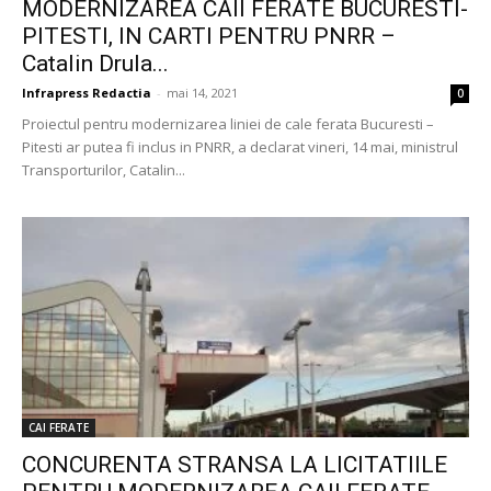
MODERNIZAREA CAII FERATE BUCURESTI-
PITESTI, IN CARTI PENTRU PNRR –
Catalin Drula...
Infrapress Redactia
-
mai 14, 2021
0
Proiectul pentru modernizarea liniei de cale ferata Bucuresti –
Pitesti ar putea fi inclus in PNRR, a declarat vineri, 14 mai, ministrul
Transporturilor, Catalin...
CAI FERATE
CONCURENTA STRANSA LA LICITATIILE