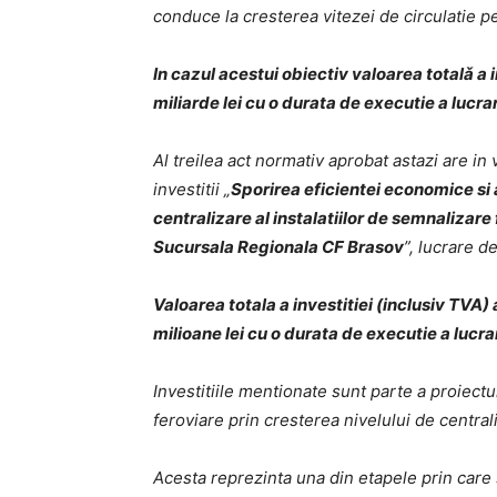
conduce la cresterea vitezei de circulatie p
In cazul acestui obiectiv valoarea totalǎ a i
miliarde lei cu o durata de executie a lucrari
Al treilea act normativ aprobat astazi are in
investitii „
Sporirea eficientei economice si a
centralizare al instalatiilor de semnalizare 
Sucursala Regionala CF Brasov
”, lucrare d
Valoarea totala a investitiei (inclusiv TVA
milioane lei cu o durata de executie a lucrar
Investitiile mentionate sunt parte a proiectu
feroviare prin cresterea nivelului de centrali
Acesta reprezinta una din etapele prin care s