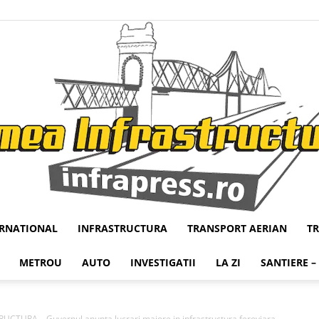
ERNATIONAL
INFRASTRUCTURA
TRANSPORT AERIAN
T
Infrapress
METROU
AUTO
INVESTIGATII
LA ZI
SANTIERE –
UCTURA – Guvernul anunta lucrari majore in infrastructura feroviara...