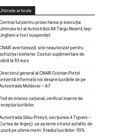
Ultimele articole
Contractul pentru proiectarea și execuția
ultimului lot al Autostrăzii A8 Târgu Neamț-Iași-
Ungheni a fost suspendat
CNAIR avertizează: site neautorizat pentru
achiziția rovinietei. Costuri suplimentare de
până la 93 euro
Directorul general al CNAIR Cristian Pistol
prezintă informații noi despre lucrările de pe
Autostrada Moldovei – A7
Pod de interes național, verificat înainte de
recepția lucrărilor
Autostrada Sibiu-Pitești, secțiunea 4 Tigveni –
Curtea de Argeș): se așterne stratul asfaltic de
uzură pe ultimii metri. Stadiul lucrărilor: 95%