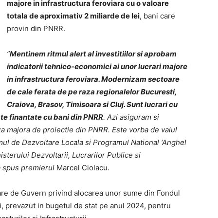
majore in infrastructura feroviara cu o valoare
totala de aproximativ 2 miliarde de lei
, bani care
provin din PNRR.
”
Mentinem ritmul alert al investitiilor si aprobam
indicatorii tehnico-economici ai unor lucrari majore
in infrastructura feroviara. Modernizam sectoare
de cale ferata de pe raza regionalelor Bucuresti,
Craiova, Brasov, Timisoara si Cluj. Sunt lucrari cu
oate finantate cu bani din PNRR
. Azi asiguram si
xa majora de proiectie din PNRR. Este vorba de valul
ramul de Dezvoltare Locala si Programul National ‘Anghel
terului Dezvoltarii, Lucrarilor Publice si
 a spus premierul
Marcel Ciolacu.
are de Guvern privind alocarea unor sume din Fondul
, prevazut in bugetul de stat pe anul 2024, pentru