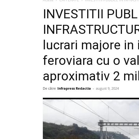
INVESTITII PUBL
INFRASTRUCTURA
lucrari majore in
feroviara cu o va
aproximativ 2 mil
De către
Infrapress Redactia
-
august 9, 2024