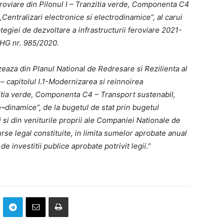
eroviare din Pilonul I – Tranzitia verde, Componenta C4
Centralizari electronice si electrodinamice”, al carui
tegiei de dezvoltare a infrastructurii feroviare 2021-
 HG nr. 985/2020.
izeaza din Planul National de Redresare si Rezilienta al
 capitolul I.1-Modernizarea si reinnoirea
anzitia verde, Componenta C4 – Transport sustenabil,
o¬dinamice”, de la bugetul de stat prin bugetul
ii si din veniturile proprii ale Companiei Nationale de
urse legal constituite, in limita sumelor aprobate anual
 investitii publice aprobate potrivit legii.”