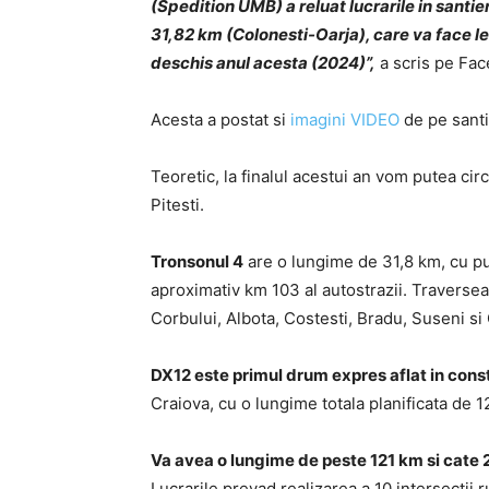
(Spedition UMB) a reluat lucrarile in santier
31,82 km (Colonesti-Oarja), care va face le
deschis anul acesta (2024)”,
a scris pe Fac
Acesta a postat si
imagini VIDEO
de pe santi
Teoretic, la finalul acestui an vom putea cir
Pitesti.
Tronsonul 4
are o lungime de 31,8 km, cu pun
aproximativ km 103 al autostrazii. Traverseaza
Corbului, Albota, Costesti, Bradu, Suseni si 
DX12 este primul drum expres aflat in cons
Craiova, cu o lungime totala planificata de 1
Va avea o lungime de peste 121 km si cate 2
Lucrarile prevad realizarea a 10 intersectii r