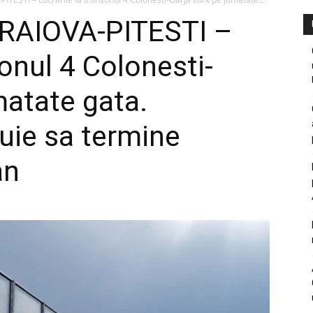
RAIOVA-PITESTI –
sonul 4 Colonesti-
matate gata.
uie sa termine
an