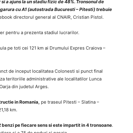
 si a ajuns la un stadiu fizic de 48%. Tronsonul de
garura cu A1 (autostrada Bucuresti – Pitesti) trebuie
ebook directorul general al CNAIR, Cristian Pistol.
er pentru a prezenta stadiul lucrarilor.
cula pe toti cei 121 km ai Drumului Expres Craiova –
ct de inceput localitatea Colonesti si punct final
 teritoriile administrative ale localitatilor Lunca
Oarja din judetul Arges.
tructie in Romania,
pe traseul Pitesti – Slatina –
21,18 km.
 benzi pe fiecare sens si este impartit in 4 tronsoane
.
utiere si a 75 de poduri si pasaje.