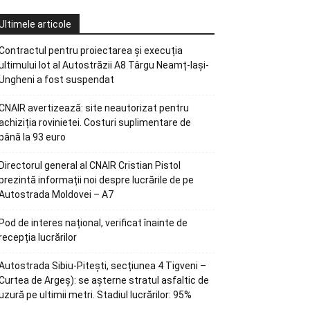
Ultimele articole
Contractul pentru proiectarea și execuția
ultimului lot al Autostrăzii A8 Târgu Neamț-Iași-
Ungheni a fost suspendat
CNAIR avertizează: site neautorizat pentru
achiziția rovinietei. Costuri suplimentare de
până la 93 euro
Directorul general al CNAIR Cristian Pistol
prezintă informații noi despre lucrările de pe
Autostrada Moldovei – A7
Pod de interes național, verificat înainte de
recepția lucrărilor
Autostrada Sibiu-Pitești, secțiunea 4 Tigveni –
Curtea de Argeș): se așterne stratul asfaltic de
uzură pe ultimii metri. Stadiul lucrărilor: 95%