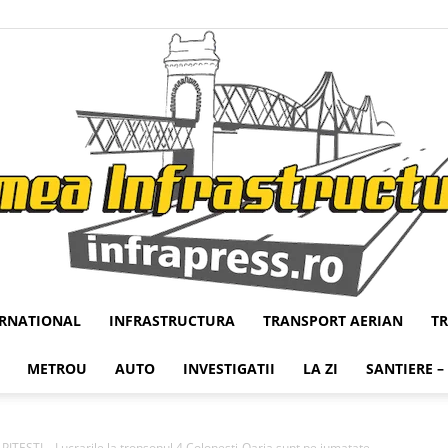
ERNATIONAL
INFRASTRUCTURA
TRANSPORT AERIAN
T
Infrapress
METROU
AUTO
INVESTIGATII
LA ZI
SANTIERE –
ESTI – Lucrarile la tronsonul 4 Colonesti-Oarja sunt pe jumatate...