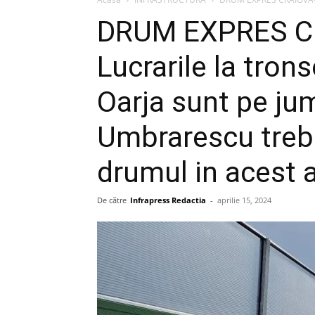
DRUM EXPRES C
Lucrarile la tron
Oarja sunt pe ju
Umbrarescu treb
drumul in acest 
De către
Infrapress Redactia
-
aprilie 15, 2024