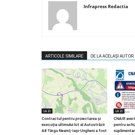
Infrapress Redactia
ARTICOLE SIMILARE
DE LA ACELAȘI AUTOR
LA ZI
LA ZI
Contractul pentru proiectarea și
CNAIR avert
execuția ultimului lot al Autostrăzii
pentru achiz
A8 Târgu Neamț-Iași-Ungheni a fost
suplimentar