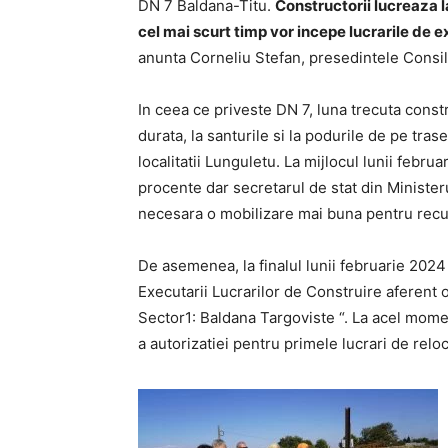
DN 7 Baldana-Titu.
Constructorii lucreaza l
cel mai scurt timp vor incepe lucrarile de
anunta Corneliu Stefan, presedintele Consi
In ceea ce priveste DN 7, luna trecuta constr
durata, la santurile si la podurile de pe tras
localitatii Lunguletu. La mijlocul lunii februa
procente dar secretarul de stat din Minister
necesara o mobilizare mai buna pentru recup
De asemenea, la finalul lunii februarie 2024
Executarii Lucrarilor de Construire aferent 
Sector1: Baldana Targoviste “. La acel mome
a autorizatiei pentru primele lucrari de reloca