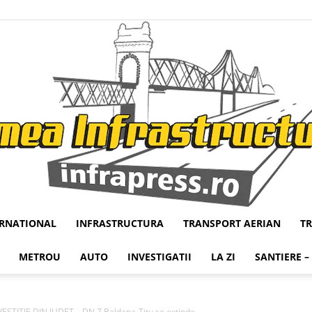
ERNATIONAL
INFRASTRUCTURA
TRANSPORT AERIAN
T
Infrapress
METROU
AUTO
INVESTIGATII
LA ZI
SANTIERE –
TITIE DIN JUDET – DN 7 Baldana-Titu se extinde...