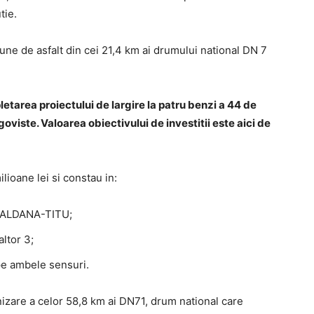
tie.
une de asfalt din cei 21,4 km ai drumului national DN 7
etarea proiectului de largire la patru benzi a 44 de
viste. Valoarea obiectivului de investitii este aici de
ilioane lei si constau in:
 BALDANA-TITU;
altor 3;
pe ambele sensuri.
izare a celor 58,8 km ai DN71, drum national care