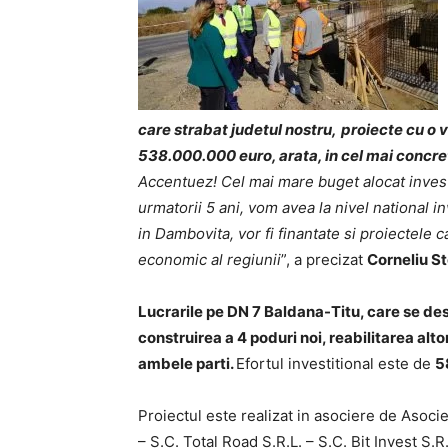
care strabat judetul nostru,
proiecte cu o 
538.000.000 euro, arata, in cel mai concret 
Accentuez! Cel mai mare buget alocat invest
urmatorii 5 ani, vom avea la nivel national i
in Dambovita, vor fi finantate si proiectele 
economic al regiunii
”, a precizat
Corneliu S
Lucrarile pe DN 7 Baldana-Titu, care se de
construirea a 4 poduri noi, reabilitarea alt
ambele parti.
Efortul investitional este de
5
Proiectul este realizat in asociere de Asoci
– S.C. Total Road S.R.L. – S.C. Bit Invest S.R