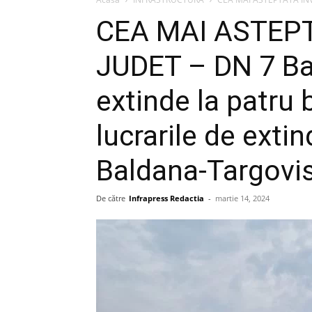
CEA MAI ASTEPT
JUDET – DN 7 Ba
extinde la patru 
lucrarile de exti
Baldana-Targovi
De către
Infrapress Redactia
-
martie 14, 2024