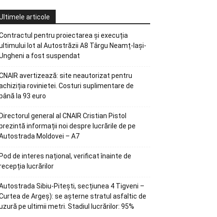
Ultimele articole
Contractul pentru proiectarea și execuția
ultimului lot al Autostrăzii A8 Târgu Neamț-Iași-
Ungheni a fost suspendat
CNAIR avertizează: site neautorizat pentru
achiziția rovinietei. Costuri suplimentare de
până la 93 euro
Directorul general al CNAIR Cristian Pistol
prezintă informații noi despre lucrările de pe
Autostrada Moldovei – A7
Pod de interes național, verificat înainte de
recepția lucrărilor
Autostrada Sibiu-Pitești, secțiunea 4 Tigveni –
Curtea de Argeș): se așterne stratul asfaltic de
uzură pe ultimii metri. Stadiul lucrărilor: 95%