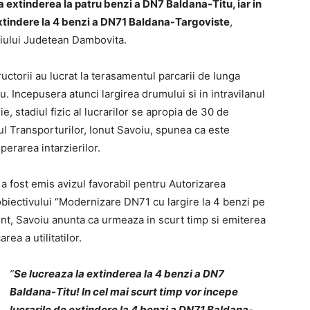
a extinderea la patru benzi a DN7 Baldana-Titu, iar in
 extindere la 4 benzi a DN71 Baldana-Targoviste
,
liului Judetean Dambovita.
uctorii au lucrat la terasamentul parcarii de lunga
eu. Incepusera atunci largirea drumului si in intravilanul
rie, stadiul fizic al lucrarilor se apropia de 30 de
ul Transporturilor, Ionut Savoiu, spunea ca este
erarea intarzierilor.
 a fost emis avizul favorabil pentru Autorizarea
obiectivului “Modernizare DN71 cu largire la 4 benzi pe
nt, Savoiu anunta ca urmeaza in scurt timp si emiterea
rea a utilitatilor.
”
Se lucreaza la extinderea la 4 benzi a DN7
Baldana-Titu! In cel mai scurt timp vor incepe
lucrarile de extindere la 4 benzi a DN71 Baldana-