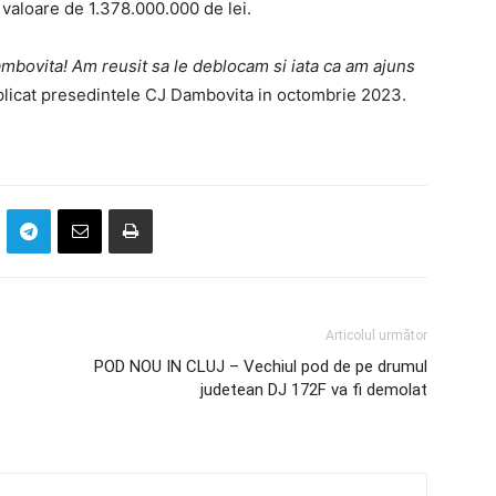
 valoare de 1.378.000.000 de lei.
Dambovita! Am reusit sa le deblocam si iata ca am ajuns
xplicat presedintele CJ Dambovita in octombrie 2023.
Articolul următor
POD NOU IN CLUJ – Vechiul pod de pe drumul
judetean DJ 172F va fi demolat