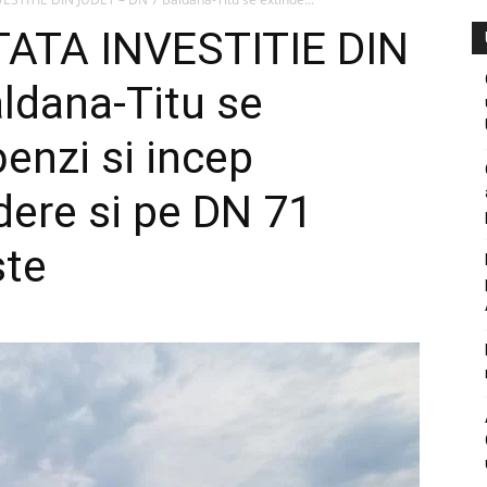
ATA INVESTITIE DIN
ldana-Titu se
benzi si incep
ndere si pe DN 71
ste