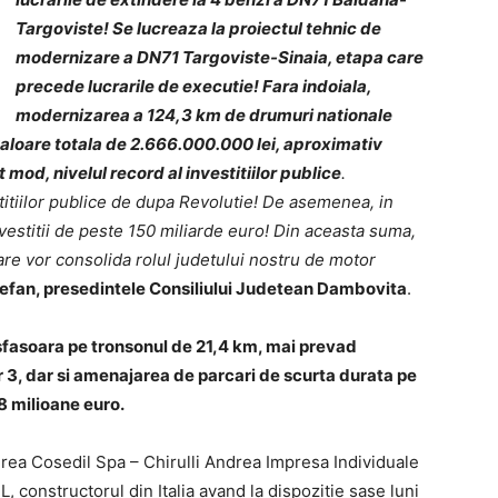
Targoviste! Se lucreaza la proiectul tehnic de
modernizare a DN71 Targoviste-Sinaia, etapa care
precede lucrarile de executie! Fara indoiala,
modernizarea a 124,3 km de drumuri nationale
valoare totala de 2.666.000.000 lei, aproximativ
mod, nivelul record al investitiilor publice
.
itiilor publice de dupa Revolutie! De asemenea, in
nvestitii de peste 150 miliarde euro! Din aceasta suma,
care vor consolida rolul judetului nostru de motor
tefan, presedintele Consiliului Judetean Dambovita
.
sfasoara pe tronsonul de 21,4 km, mai prevad
or 3, dar si amenajarea de parcari de scurta durata pe
8 milioane euro.
erea Cosedil Spa – Chirulli Andrea Impresa Individuale
.L, constructorul din Italia avand la dispozitie sase luni