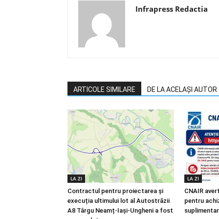
Infrapress Redactia
ARTICOLE SIMILARE
DE LA ACELAȘI AUTOR
LA ZI
LA ZI
Contractul pentru proiectarea și
CNAIR avert
execuția ultimului lot al Autostrăzii
pentru achiz
A8 Târgu Neamț-Iași-Ungheni a fost
suplimentar