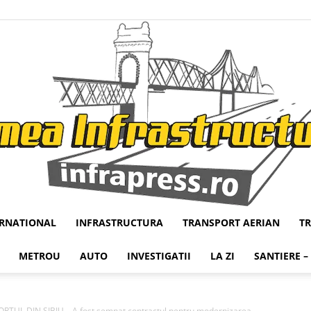
ERNATIONAL
INFRASTRUCTURA
TRANSPORT AERIAN
T
Infrapress
METROU
AUTO
INVESTIGATII
LA ZI
SANTIERE –
UL DIN SIBIU – A fost semnat contractul pentru modernizarea...