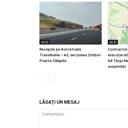
LA ZI
LA ZI
Recepție pe Autostrada
Contractul 
Transilvania – A3, secțiunea Zimbor-
execuția ult
Poarta Sălajului
A8 Târgu Ne
suspendat
LĂSAȚI UN MESAJ