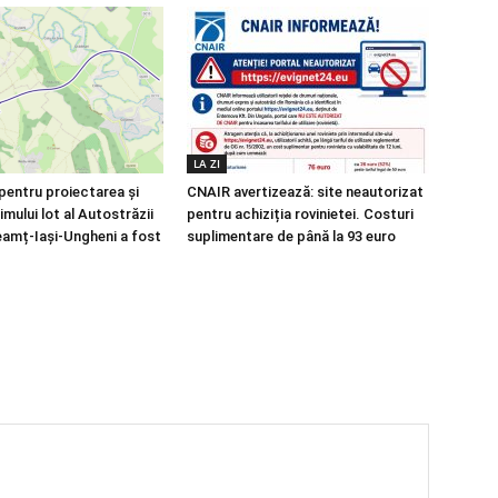
LA ZI
pentru proiectarea și
CNAIR avertizează: site neautorizat
imului lot al Autostrăzii
pentru achiziția rovinietei. Costuri
amț-Iași-Ungheni a fost
suplimentare de până la 93 euro