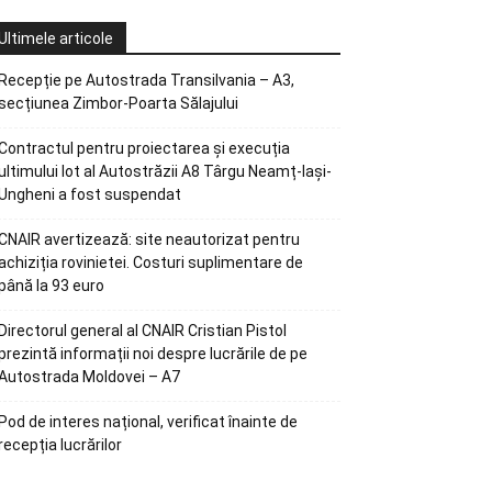
Ultimele articole
Recepție pe Autostrada Transilvania – A3,
secțiunea Zimbor-Poarta Sălajului
Contractul pentru proiectarea și execuția
ultimului lot al Autostrăzii A8 Târgu Neamț-Iași-
Ungheni a fost suspendat
CNAIR avertizează: site neautorizat pentru
achiziția rovinietei. Costuri suplimentare de
până la 93 euro
Directorul general al CNAIR Cristian Pistol
prezintă informații noi despre lucrările de pe
Autostrada Moldovei – A7
Pod de interes național, verificat înainte de
recepția lucrărilor