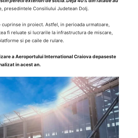
tin peretii exteriori de sticla. Deja 40% din fatade au
, presedintele Consiliului Judetean Dolj.
e cuprinse in proiect. Astfel, in perioada urmatoare,
 fi reluate si lucrarile la infrastructura de miscare,
latforme si pe caile de rulare.
izare a Aeroportului International Craiova depaseste
nalizat in acest an.