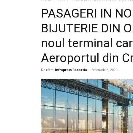
PASAGERI IN NO
BIJUTERIE DIN O
noul terminal car
Aeroportul din C
De către
Infrapress Redactia
-
februarie 5, 2024