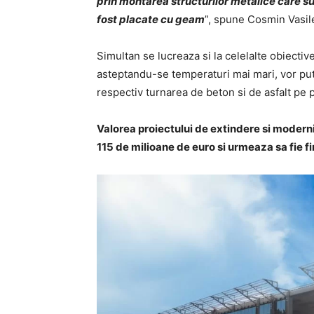
prin montarea structurilor metalice care sus
fost placate cu geam
”, spune Cosmin Vasile
Simultan se lucreaza si la celelalte obiectiv
asteptandu-se temperaturi mai mari, vor putea
respectiv turnarea de beton si de asfalt pe p
Valorea proiectului de extindere si modern
115 de milioane de euro si urmeaza sa fie fi