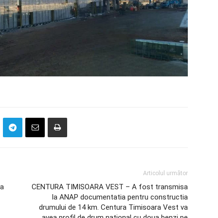
Articolul următor
a
CENTURA TIMISOARA VEST – A fost transmisa
la ANAP documentatia pentru constructia
drumului de 14 km. Centura Timisoara Vest va
avea profil de drum national cu doua benzi pe