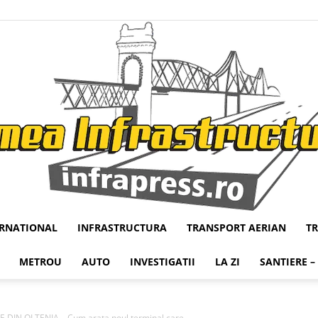
ERNATIONAL
INFRASTRUCTURA
TRANSPORT AERIAN
T
Infrapress
METROU
AUTO
INVESTIGATII
LA ZI
SANTIERE –
DIN OLTENIA – Cum arata noul terminal care...