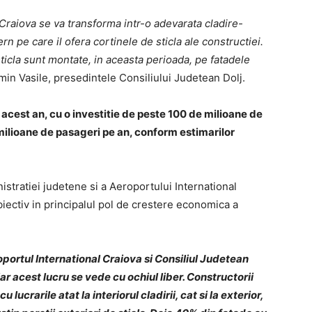
 Craiova se va transforma intr-o adevarata cladire-
rn pe care il ofera cortinele de sticla ale constructiei.
ticla sunt montate, in aceasta perioada, pe fatadele
smin Vasile, presedintele Consiliului Judetean Dolj.
 acest an, cu o investitie de peste 100 de milioane de
milioane de pasageri pe an, conform estimarilor
nistratiei judetene si a Aeroportului International
iectiv in principalul pol de crestere economica a
ortul International Craiova si Consiliul Judetean
ar acest lucru se vede cu ochiul liber. Constructorii
ucrarile atat la interiorul cladirii, cat si la exterior,