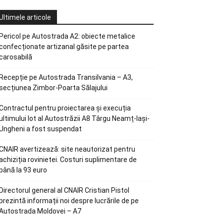
Ultimele articole
Pericol pe Autostrada A2: obiecte metalice
confecționate artizanal găsite pe partea
carosabilă
Recepție pe Autostrada Transilvania – A3,
secțiunea Zimbor-Poarta Sălajului
Contractul pentru proiectarea și execuția
ultimului lot al Autostrăzii A8 Târgu Neamț-Iași-
Ungheni a fost suspendat
CNAIR avertizează: site neautorizat pentru
achiziția rovinietei. Costuri suplimentare de
până la 93 euro
Directorul general al CNAIR Cristian Pistol
prezintă informații noi despre lucrările de pe
Autostrada Moldovei – A7