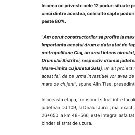
In ceea ce priveste cele 12 poduri situate p
cinci dintre acestea, celelalte sapte podur
peste 80%.
”
Am cerut constructorilor sa profite la max
Importanta acestui drum e data atat de fap
metropolitane Cluj, un areal intens circulat,
Drumului Bistritei, respectiv drumul jude
Mare-limita cu judetul Salaj
, un alt proiect
acest fel, de pe urma investitiei vor avea d
mare de clujeni
”, spune Alin Tise, presedint
In aceasta etapa, tronsonul situat intre loca
judetean DJ 109, si Dealul Jurcii, mai exac
26+650 la km 48+566, este integral asfaltat 
binder si strat de uzura.