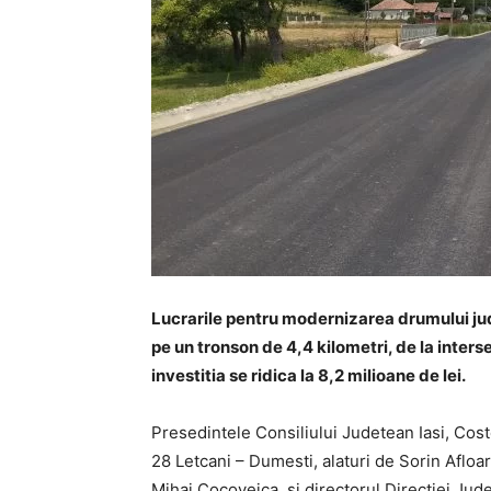
Lucrarile pentru m
odernizarea drumului ju
pe un tronson de 4,4 kilometri, de la inters
investitia se ridica la 8,2 milioane de lei.
Presedintele Consiliului Judetean Iasi, Cost
28 Letcani – Dumesti, alaturi de Sorin Afloa
Mihai Cocoveica, si directorul Directiei Jud