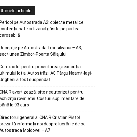
Ultimele articole
Pericol pe Autostrada A2: obiecte metalice
confecționate artizanal găsite pe partea
carosabilă
Recepție pe Autostrada Transilvania – A3,
secțiunea Zimbor-Poarta Sălajului
Contractul pentru proiectarea și execuția
ultimului lot al Autostrăzii A8 Târgu Neamț-Iași-
Ungheni a fost suspendat
CNAIR avertizează: site neautorizat pentru
achiziția rovinietei. Costuri suplimentare de
până la 93 euro
Directorul general al CNAIR Cristian Pistol
prezintă informații noi despre lucrările de pe
Autostrada Moldovei – A7