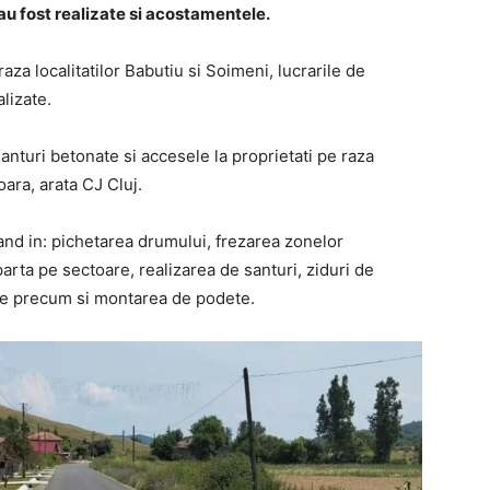
u fost realizate si acostamentele.
za localitatilor Babutiu si Soimeni, lucrarile de
alizate.
anturi betonate si accesele la proprietati pe raza
oara, arata CJ Cluj.
and in: pichetarea drumului, frezarea zonelor
parta pe sectoare, realizarea de santuri, ziduri de
ere precum si montarea de podete.