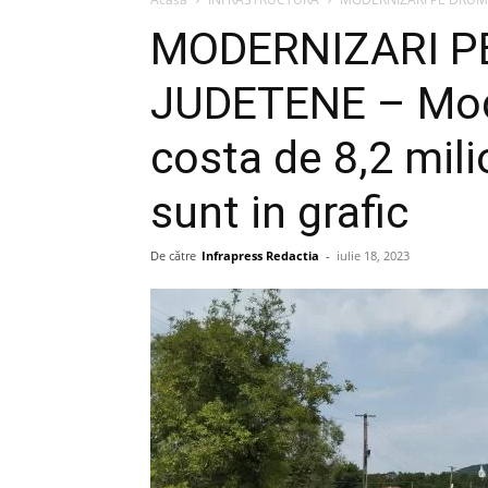
MODERNIZARI P
JUDETENE – Mod
costa de 8,2 milio
sunt in grafic
De către
Infrapress Redactia
-
iulie 18, 2023