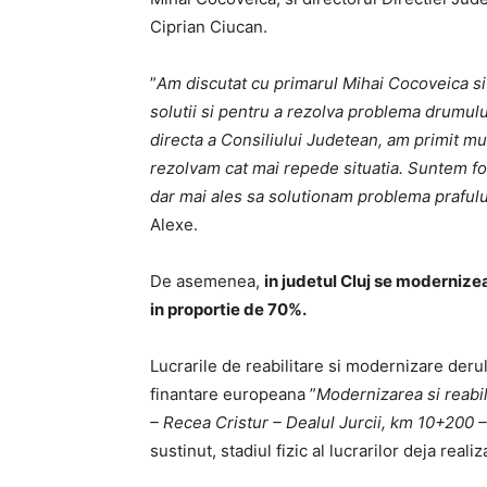
Ciprian Ciucan.
”
Am discutat cu primarul Mihai Cocoveica si
solutii si pentru a rezolva problema drumulu
directa a Consiliului Judetean, am primit mul
rezolvam cat mai repede situatia. Suntem foa
dar mai ales sa solutionam problema prafului
Alexe.
De asemenea,
in judetul Cluj se modernize
in proportie de 70%.
Lucrarile de reabilitare si modernizare deru
finantare europeana ”
Modernizarea si reabi
– Recea Cristur – Dealul Jurcii, km 10+20
sustinut, stadiul fizic al lucrarilor deja real