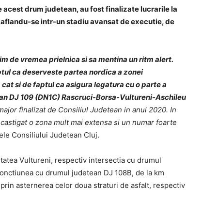
e acest drum judetean, au fost finalizate lucrarile la
i aflandu-se intr-un stadiu avansat de executie, de
im de vremea prielnica si sa mentina un ritm alert.
tul ca deserveste partea nordica a zonei
 cat si de faptul ca asigura legatura cu o parte a
tean DJ 109 (DN1C) Rascruci-Borsa-Vultureni-Aschileu
 major finalizat de Consiliul Judetean in anul 2020. In
e castigat o zona mult mai extensa si un numar foarte
ele Consiliului Judetean Cluj.
litatea Vultureni, respectiv intersectia cu drumul
t jonctiunea cu drumul judetean DJ 108B, de la km
prin asternerea celor doua straturi de asfalt, respectiv