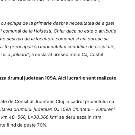
 cu echipa de la primarie despre necesitatea de a gasi
i comunal de la Hoisesti. Chiar daca nu este o atributie
te sesizari de la locuitorii comunei si imi doresc sa
rte preocupati sa imbunatatim conditiile de circulatie,
 si a poluarii
”, a declarat presedintele CJ, Costel
aza drumul judetean 109A. Aici lucrarile sunt realizate
late de Consiliul Judetean Cluj in cadrul proiectului cu
litarea drumului judetean DJ 109A Chinteni – Vultureni
0 – km 48+566, L=38,366 km”
se deruleaza in ritm
izate fiind de peste 70%.