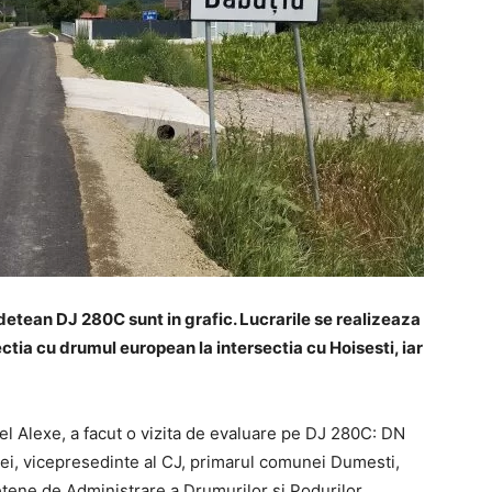
detean DJ 280C sunt in grafic.
Lucrarile se realizeaza
ectia cu drumul european la intersectia cu Hoisesti, iar
el Alexe, a facut o vizita de evaluare pe DJ 280C: DN
rei, vicepresedinte al CJ, primarul comunei Dumesti,
etene de Administrare a Drumurilor si Podurilor,