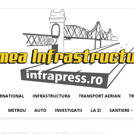
ERNATIONAL
INFRASTRUCTURA
TRANSPORT AERIAN
T
Infrapress
METROU
AUTO
INVESTIGATII
LA ZI
SANTIERE –
LE JUDETENE – Modernizarea DJ 280C costa de 8,2 milioane...