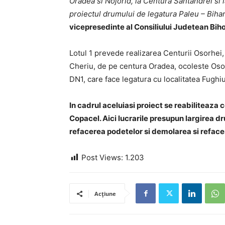
Oradea si Nojorid, la Centura Santandrei si 
proiectul drumului de legatura Paleu – Bihar
vicepresedinte al Consiliului Judetean Biho
Lotul 1 prevede realizarea Centurii Osorhei,
Cheriu, de pe centura Oradea, ocoleste Osor
DN1, care face legatura cu localitatea Fughiu
In cadrul aceluiasi proiect se reabiliteaza
Copacel. Aici lucrarile presupun largirea d
refacerea podetelor si demolarea si reface
Post Views:
1.203
Acțiune