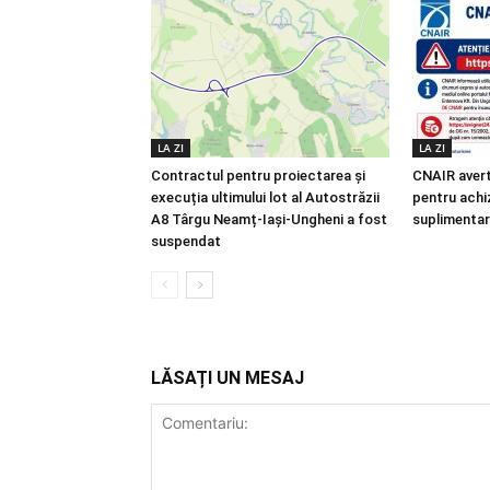
LA ZI
LA ZI
Contractul pentru proiectarea și
CNAIR avert
execuția ultimului lot al Autostrăzii
pentru achiz
A8 Târgu Neamț-Iași-Ungheni a fost
suplimentar
suspendat
LĂSAȚI UN MESAJ