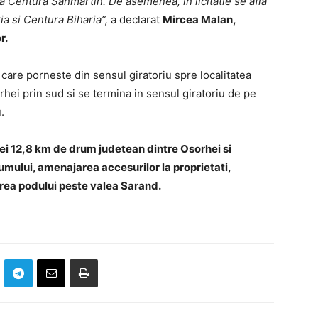
la Centura Sanmartin. De asemenea, in licitatie se afla
ia si Centura Biharia”,
a declarat
Mircea Malan,
r.
 care porneste din sensul giratoriu spre localitatea
hei prin sud si se termina in sensul giratoriu de pe
.
 cei 12,8 km de drum judetean dintre Osorhei si
rumului, amenajarea accesurilor la proprietati,
rea podului peste valea Sarand.