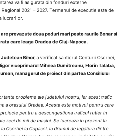
tarea va fi asigurata din fonduri externe
 Regional 2021 – 2027. Termenul de executie este de
 lucrarilor.
are prevazute doua poduri mari peste raurile Bonar si
ferata care leaga Oradea de Cluj-Napoca.
i Judetean Bihor,
a verificat santierul Centurii Osorhei,
ligo
r,
viceprimarul Mihnea Dumitreanu, Florin Talaba,
urean, managerul de proiect din partea Consiliului
ortante probleme ale judetului nostru, iar acest trafic
na a orasului Oradea. Acesta este motivul pentru care
proiecte pentru a descongestiona traficul rutier in
ic zeci de mii de masini. Se lucreaza in prezent la
 la Osorhei la Copacel, la drumul de legatura dintre