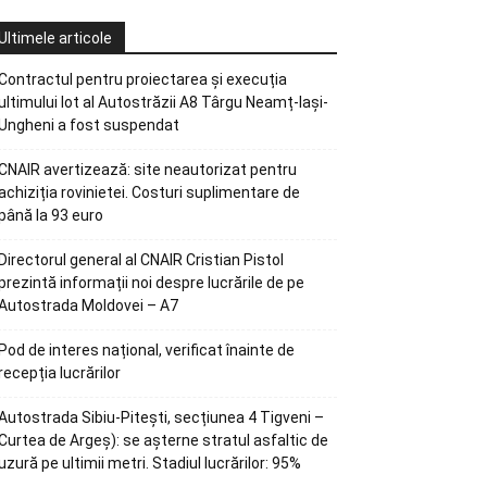
Ultimele articole
Contractul pentru proiectarea și execuția
ultimului lot al Autostrăzii A8 Târgu Neamț-Iași-
Ungheni a fost suspendat
CNAIR avertizează: site neautorizat pentru
achiziția rovinietei. Costuri suplimentare de
până la 93 euro
Directorul general al CNAIR Cristian Pistol
prezintă informații noi despre lucrările de pe
Autostrada Moldovei – A7
Pod de interes național, verificat înainte de
recepția lucrărilor
Autostrada Sibiu-Pitești, secțiunea 4 Tigveni –
Curtea de Argeș): se așterne stratul asfaltic de
uzură pe ultimii metri. Stadiul lucrărilor: 95%