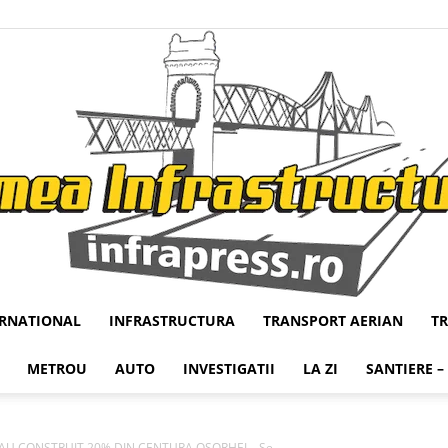
ERNATIONAL
INFRASTRUCTURA
TRANSPORT AERIAN
T
Infrapress
METROU
AUTO
INVESTIGATII
LA ZI
SANTIERE –
 AU CONSTRUIT 20% DIN CENTURA OSORHEI – Se...