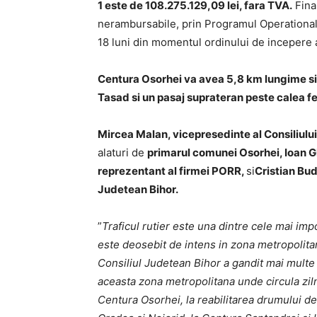
1 este de 108.275.129,09 lei, fara TVA.
Finan
nerambursabile, prin Programul Operational
18 luni din momentul ordinului de incepere a
Centura Osorhei va avea 5,8 km lungime si 
Tasad si un pasaj suprateran peste calea 
Mircea Malan, vicepresedinte al Consiliulu
alaturi de
primarul comunei Osorhei, Ioan G
reprezentant al firmei PORR,
si
Cristian Bud
Judetean Bihor.
”
Traficul rutier este una dintre cele mai imp
este deosebit de intens in zona metropolita
Consiliul Judetean Bihor a gandit mai multe 
aceasta zona metropolitana unde circula ziln
Centura Osorhei, la reabilitarea drumului de