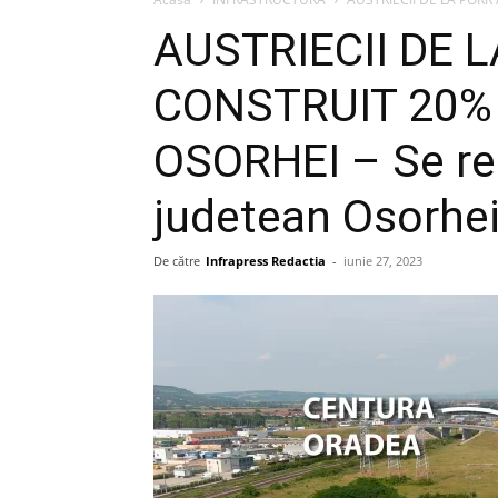
AUSTRIECII DE 
CONSTRUIT 20%
OSORHEI – Se rea
judetean Osorhe
De către
Infrapress Redactia
-
iunie 27, 2023