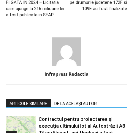
FI GATA IN 2024 – Licitatia
pe drumurile judetene 172F si
care ajunge la 216 milioane lei
109E au fost finalizate
a fost publicata in SEAP
Infrapress Redactia
ARTICOLE SIMILARE
DE LA ACELAȘI AUTOR
Contractul pentru proiectarea și
execuția ultimului lot al Autostrăzii A8
Târgu Neamț-Iași-Ungheni a fost