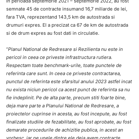
In perioada septembrie 2021 – septembrie 2022, au fost
semnate 45 de contracte insumand 16,7 miliarde de lei,
fara TVA, reprezentand 143,5 km de autostrada si
drumuri expres. El a precizat ca 67 de km de autostrada
si de drum expres au fost dati in circulatie.
“
Planul National de Redresare si Rezilienta nu este in
pericol in ceea ce priveste infrastructura rutiera.
Respectam toate benchmark-urile, toate punctele de
referinta care sunt. In ceea ce priveste contractarea,
punctul de referinta este sfarsitul anului 2023 astfel incat
nu exista niciun pericol ca acest punct de referinta sa nu
fie indeplinit. Pe de alta parte, precum stiti foarte bine,
deja mare parte a Planului National de Redresare, a
proiectelor cuprinse in acesta, au fost incepute, au fost
finalizate studiile de fezabilitate, au fost aprobate, au fost
demarate procedurile de achizitie publica, in acest an
vorbesc, iar pe unele dintre ele deja avem contracte