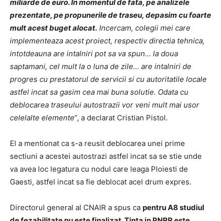
miliarde de euro. In momentul de fata, pe analizele
prezentate, pe propunerile de traseu, depasim cu foarte
mult acest buget alocat.
Incercam, colegii mei care
implementeaza acest proiect, respectiv directia tehnica,
intotdeauna are intalniri pot sa va spun… la doua
saptamani, cel mult la o luna de zile… are intalniri de
progres cu prestatorul de servicii si cu autoritatile locale
astfel incat sa gasim cea mai buna solutie. Odata cu
deblocarea traseului autostrazii vor veni mult mai usor
celelalte elemente
“, a declarat Cristian Pistol.
El a mentionat ca s-a reusit deblocarea unei prime
sectiuni a acestei autostrazi astfel incat sa se stie unde
va avea loc legatura cu nodul care leaga Ploiesti de
Gaesti, astfel incat sa fie deblocat acel drum expres.
Directorul general al CNAIR a spus ca
pentru A8 studiul
de fezabilitate nu este finalizat. Tinta in PNRR este