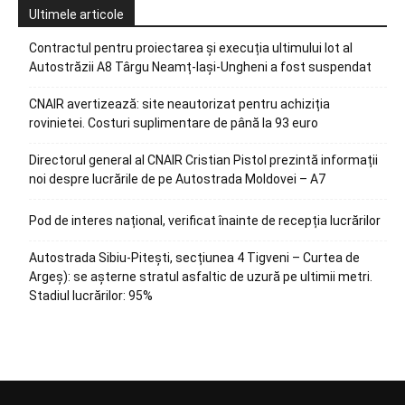
Ultimele articole
Contractul pentru proiectarea și execuția ultimului lot al
Autostrăzii A8 Târgu Neamț-Iași-Ungheni a fost suspendat
CNAIR avertizează: site neautorizat pentru achiziția
rovinietei. Costuri suplimentare de până la 93 euro
Directorul general al CNAIR Cristian Pistol prezintă informații
noi despre lucrările de pe Autostrada Moldovei – A7
Pod de interes național, verificat înainte de recepția lucrărilor
Autostrada Sibiu-Pitești, secțiunea 4 Tigveni – Curtea de
Argeș): se așterne stratul asfaltic de uzură pe ultimii metri.
Stadiul lucrărilor: 95%