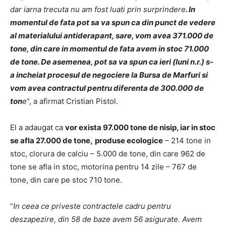
dar iarna trecuta nu am fost luati prin surprindere
. In
momentul de fata pot sa va spun ca din punct de vedere
al materialului antiderapant, sare, vom avea 371.000 de
tone, din care in momentul de fata avem in stoc 71.000
de tone. De asemenea, pot sa va spun ca ieri (luni n.r.) s-
a incheiat procesul de negociere la Bursa de Marfuri si
vom avea contractul pentru diferenta de 300.000 de
ton
e
“, a afirmat Cristian Pistol.
El a adaugat ca
vor exista 97.000 tone de nisip, iar in stoc
se afla 27.000 de tone,
produse ecologice
– 214 tone in
stoc, clorura de calciu – 5.000 de tone, din care 962 de
tone se afla in stoc, motorina pentru 14 zile – 767 de
tone, din care pe stoc 710 tone.
“
In ceea ce priveste contractele cadru pentru
deszapezire, din 58 de baze avem 56 asigurate. Avem