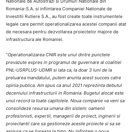
Nationale de Autostrazi si Drumuri Nationale din
Romania-S.A. si infiintarea Companiei Nationale de
Investitii Rutiere S.A., au fost create toate instrumentele
legale care permit operationalizarea acestei companii atat
de necesara pentru dezvoltarea proiectelor majore de
infrastructura ale Romaniei.
”
Operationalizarea CNIR este unul dintre punctele
prevazute expres in programul de guvernare al coalitiei
PNL-USRPLUS-UDMR si iata ca, la doar 3 luni de la
preluarea mandatului, putem anunta acest succes catre
opinia publica. Am spus ca anul 2021 reprezinta debutul
deceniului infrastructurii in Romania. Bugetul alocat este
unul record la toate capitolele. Noua companie va veni sa
consolideze resursa umana din sistem: oamenii
profesionisti, expertii, managerii de proiect, inginerii si
proiectantii care sa gestioneze aceste proiecte si sa se
asigure ca se livreaza la timp. Nu infiintam o noua