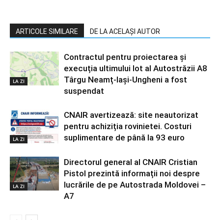
ARTICOLE SIMILARE
DE LA ACELAȘI AUTOR
Contractul pentru proiectarea și
execuția ultimului lot al Autostrăzii A8
Târgu Neamț-Iași-Ungheni a fost
LA ZI
suspendat
CNAIR avertizează: site neautorizat
pentru achiziția rovinietei. Costuri
suplimentare de până la 93 euro
LA ZI
Directorul general al CNAIR Cristian
Pistol prezintă informații noi despre
lucrările de pe Autostrada Moldovei –
LA ZI
A7