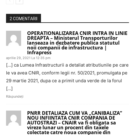
2 COMENTARII
OPERATIONALIZAREA CNIR INTRA IN LINIE
DREAPTA – Ministerul Transporturilor
lanseaza in dezbatere publica statutul
noii companii de infrastructura |
Infrapress
aprilie 29, 2021 La 12:35 pm
[…] ca Lumea Infrastructurii a detaliat atributiunile pe care
le va avea CNIR, conform legii nr. 50/2021, promulgata pe
29 martie 2021, dupa ce a primit unda verde de la forul
[…]
Răspundeți
PNRR DETALIAZA CUM VA „CANIBALIZA”
NOU INFIINTATA CNIR COMPANIA DE
AUTOSTRAZI – CNAIR va fi obligata sa
vireze lunar un procent din taxele
colectate catre noua companie din