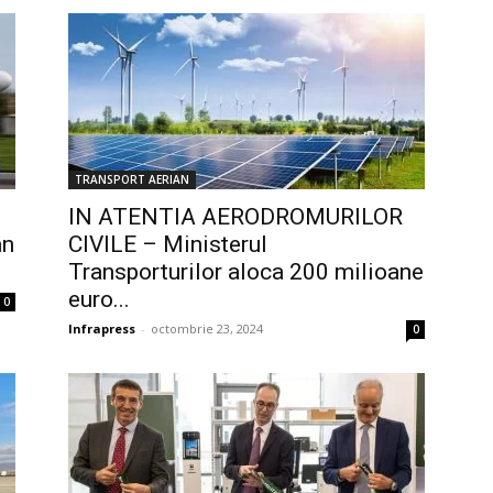
TRANSPORT AERIAN
IN ATENTIA AERODROMURILOR
an
CIVILE – Ministerul
Transporturilor aloca 200 milioane
euro...
0
Infrapress
-
octombrie 23, 2024
0