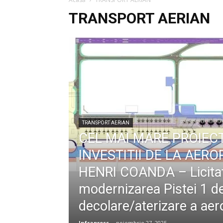
TRANSPORT AERIAN
TRANSPORT AERIAN
CEL MAI MARE PROIEC
INVESTITII DE LA AER
HENRI COANDA – Licitat
modernizarea Pistei 1 d
decolare/aterizare a aer
Infrapress
-
noiembrie 27, 2025