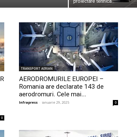
proiectare tehnica...
TRANSPORT AERIAN
OR
AERODROMURILE EUROPEI –
Romania are declarate 143 de
aerodromuri. Cele mai...
Infrapress
-
ianuarie 29, 2025
0
0