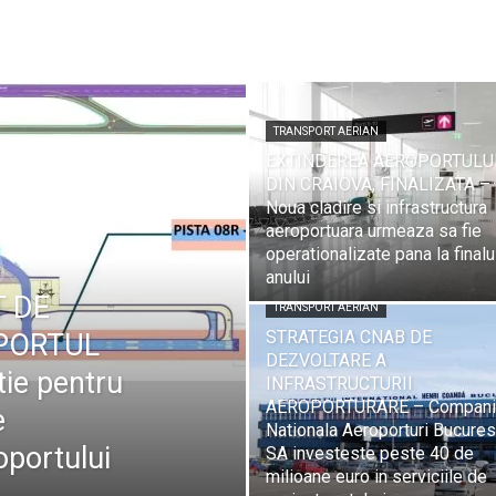
TRANSPORT AERIAN
EXTINDEREA AEROPORTULU
DIN CRAIOVA, FINALIZATA –
Noua cladire si infrastructura
aeroportuara urmeaza sa fie
operationalizate pana la finalu
anului
T DE
TRANSPORT AERIAN
STRATEGIA CNAB DE
OPORTUL
DEZVOLTARE A
ie pentru
INFRASTRUCTURII
AEROPORTURARE – Compani
e
Nationala Aeroporturi Bucures
oportului
SA investeste peste 40 de
milioane euro in serviciile de