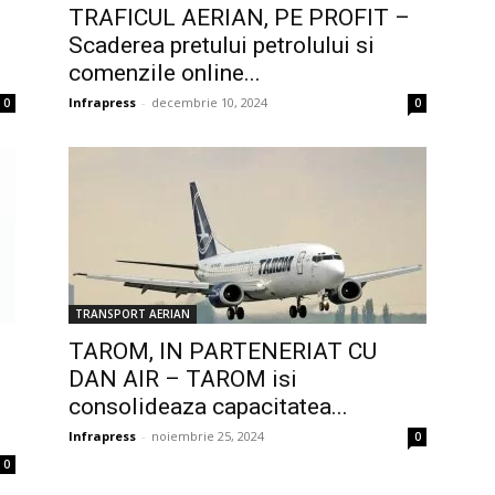
TRAFICUL AERIAN, PE PROFIT –
Scaderea pretului petrolului si
comenzile online...
Infrapress
-
decembrie 10, 2024
0
0
TRANSPORT AERIAN
TAROM, IN PARTENERIAT CU
DAN AIR – TAROM isi
consolideaza capacitatea...
Infrapress
-
noiembrie 25, 2024
0
0