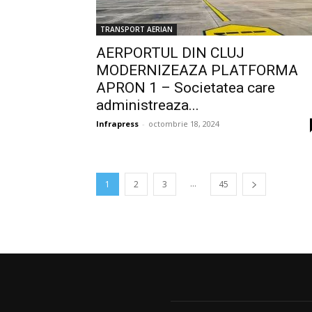
TRANSPORT AERIAN
AERPORTUL DIN CLUJ
MODERNIZEAZA PLATFORMA
APRON 1 – Societatea care
administreaza...
Infrapress
-
octombrie 18, 2024
...
1
2
3
45