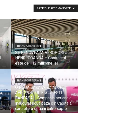
ARTICOLE RECOMANDATE
I
TRANSPORT AERIAN
SE RENOVEAZA AEROPORTUL
l
HENRI COANDA – Contractul
este de 112 milioane lei
TRANSPORT AERIAN
O NOUA BAZA WIZZ AIR PE
a
AEROPORTUL BUCURESTI
ti
BANEASA – Compania aeriana a
inaugurat noua baza din Capitala,
care ofera optiuni catre sapte