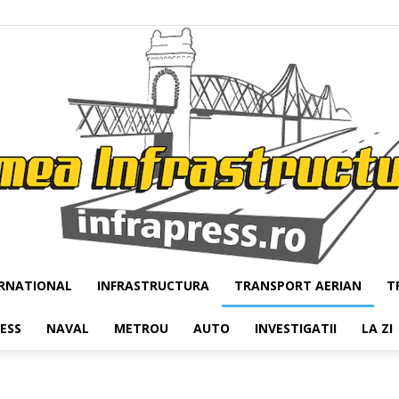
RNATIONAL
INFRASTRUCTURA
TRANSPORT AERIAN
T
Infrapress
RESS
NAVAL
METROU
AUTO
INVESTIGATII
LA ZI