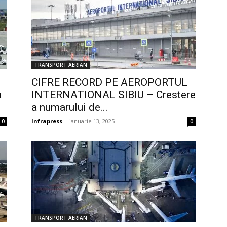
TRANSPORT AERIAN
CIFRE RECORD PE AEROPORTUL
a
INTERNATIONAL SIBIU – Crestere
a numarului de...
Infrapress
-
ianuarie 13, 2025
0
0
TRANSPORT AERIAN