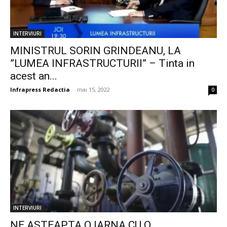
INTERVIURI
MINISTRUL SORIN GRINDEANU, LA
”LUMEA INFRASTRUCTURII” – Tinta in
acest an...
Infrapress Redactia
-
mai 15, 2022
0
INTERVIURI
NE ASTEAPTA O IARNA CU O