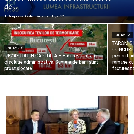
de...
Infrapress Redactia
-
mai 15, 2022
INTERVIURI
TAROM SI
INTERVIURI
CONCURENT
DEZASTRU IN CAPITALA – Bucuresti intra in
pentru Lum
disolutie administrativa. Sumele de bani sunt
ramane cu 
prost alocate
factureaza,