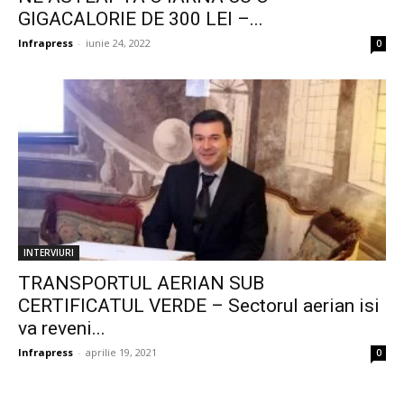
GIGACALORIE DE 300 LEI –...
Infrapress
-
iunie 24, 2022
0
INTERVIURI
TRANSPORTUL AERIAN SUB
CERTIFICATUL VERDE – Sectorul aerian isi
va reveni...
Infrapress
-
aprilie 19, 2021
0