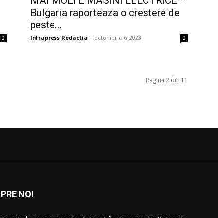
MAI MULTE MASINI ELECTRICE –
Bulgaria raporteaza o crestere de
peste...
Infrapress Redactia
-
octombrie 6, 2023
0
0
Pagina 2 din 11
PRE NOI