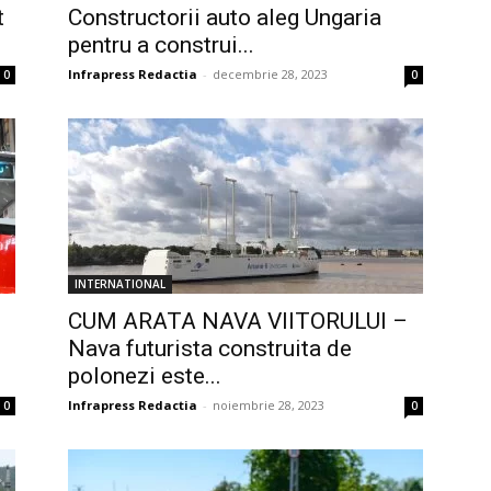
t
Constructorii auto aleg Ungaria
pentru a construi...
Infrapress Redactia
-
decembrie 28, 2023
0
0
INTERNATIONAL
CUM ARATA NAVA VIITORULUI –
Nava futurista construita de
polonezi este...
Infrapress Redactia
-
noiembrie 28, 2023
0
0