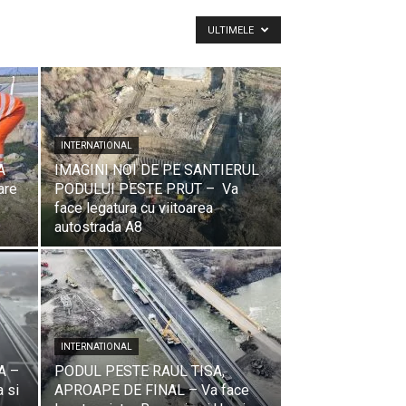
ULTIMELE
INTERNATIONAL
A
IMAGINI NOI DE PE SANTIERUL
are
PODULUI PESTE PRUT – Va
face legatura cu viitoarea
autostrada A8
INTERNATIONAL
A –
PODUL PESTE RAUL TISA,
a si
APROAPE DE FINAL – Va face