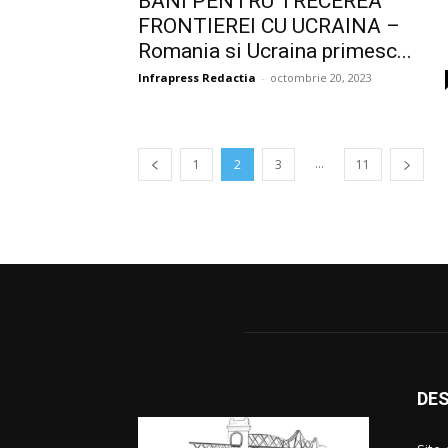
BANI PENTRU TRECEREA
FRONTIEREI CU UCRAINA –
Romania si Ucraina primesc...
Infrapress Redactia
-
octombrie 20, 2023
...
1
2
3
11
DES