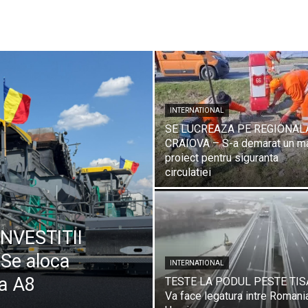
INTERNATIONAL
SE LUCREAZA PE REGIONAL
CRAIOVA – S-a demarat un m
proiect pentru siguranta
circulatiei
INVESTITII
Se aloca
INTERNATIONAL
da A8
TESTE LA PODUL PESTE TIS
Va face legatura intre Romani