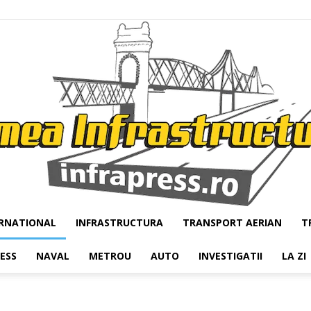
RNATIONAL
INFRASTRUCTURA
TRANSPORT AERIAN
T
Infrapress
RESS
NAVAL
METROU
AUTO
INVESTIGATII
LA ZI