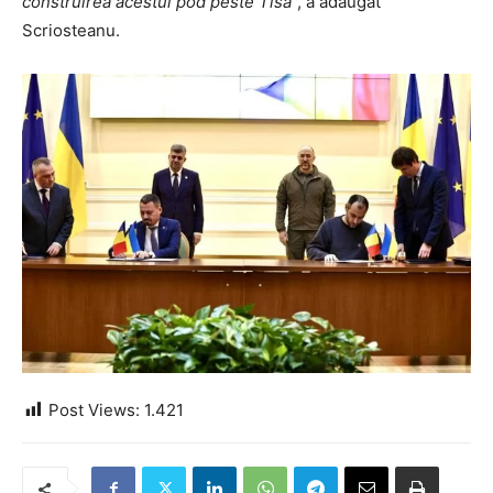
construirea acestui pod peste Tisa
”, a adaugat
Scriosteanu.
Post Views:
1.421