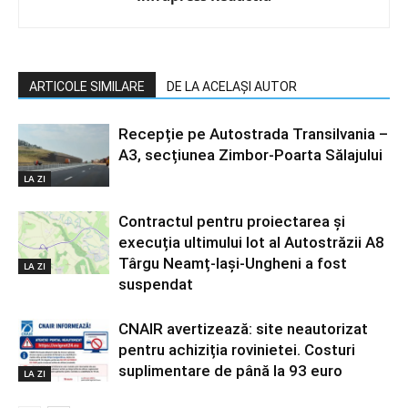
ARTICOLE SIMILARE
DE LA ACELAȘI AUTOR
Recepție pe Autostrada Transilvania –
A3, secțiunea Zimbor-Poarta Sălajului
LA ZI
Contractul pentru proiectarea și
execuția ultimului lot al Autostrăzii A8
Târgu Neamț-Iași-Ungheni a fost
LA ZI
suspendat
CNAIR avertizează: site neautorizat
pentru achiziția rovinietei. Costuri
suplimentare de până la 93 euro
LA ZI