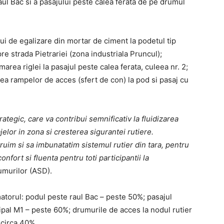
aul Bac si a pasajului peste calea ferata de pe drumul
lui de egalizare din mortar de ciment la podetul tip
re strada Pietrariei (zona industriala Pruncul);
marea riglei la pasajul peste calea ferata, culeea nr. 2;
rea rampelor de acces (sfert de con) la pod si pasaj cu
ategic, care va contribui semnificativ la fluidizarea
elor in zona si cresterea sigurantei rutiere.
im si sa imbunatatim sistemul rutier din tara, pentru
confort si fluenta pentru toti participantii la
umurilor (ASD).
matorul: podul peste raul Bac – peste 50%; pasajul
ipal M1 – peste 60%; drumurile de acces la nodul rutier
 circa 40%.