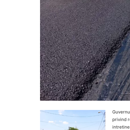
Guvernul
privind 
intretin