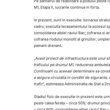
Pe santierul de reabilitare a podului peste r
M1, Etapa II, lucrarile continua in forta.
In prezent, sunt in executie: turnarea stratu
cadru; executia terasamentului la accesul sp
consolidarea albiei raului Bac; cofrarea si ar
cofrarea nodului monolit al grinzilor; umple
pamant drenant.
„Acest proiect de infrastructura este unul str
traficului pe drumul M1, reducerea ambuteiaj
Continuam cu aceeasi determinare sa constru
a asigura circulatia in conditii de siguranta, 
trafic”,
estimeaza Administratia de Stat a Dr
Stadiul fizic de executie in prezent este ur
peste calea ferata – circa 50%; drumul princ
– circa 60%; consolidarea albiei raului Bac –