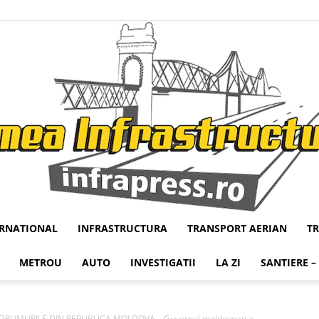
ERNATIONAL
INFRASTRUCTURA
TRANSPORT AERIAN
T
Infrapress
METROU
AUTO
INVESTIGATII
LA ZI
SANTIERE –
DRUMURILE DIN REPUBLICA MOLDOVA – Guvernul moldovean a...