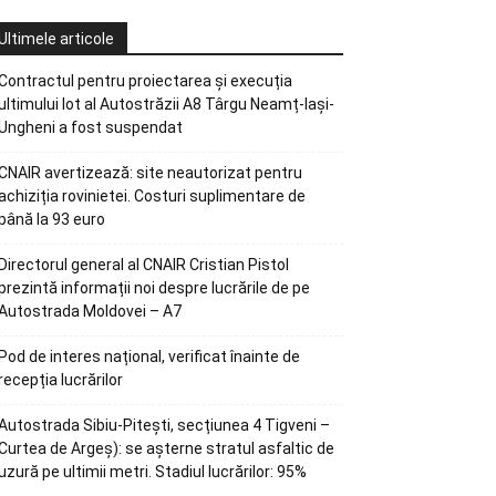
Ultimele articole
Contractul pentru proiectarea și execuția
ultimului lot al Autostrăzii A8 Târgu Neamț-Iași-
Ungheni a fost suspendat
CNAIR avertizează: site neautorizat pentru
achiziția rovinietei. Costuri suplimentare de
până la 93 euro
Directorul general al CNAIR Cristian Pistol
prezintă informații noi despre lucrările de pe
Autostrada Moldovei – A7
Pod de interes național, verificat înainte de
recepția lucrărilor
Autostrada Sibiu-Pitești, secțiunea 4 Tigveni –
Curtea de Argeș): se așterne stratul asfaltic de
uzură pe ultimii metri. Stadiul lucrărilor: 95%