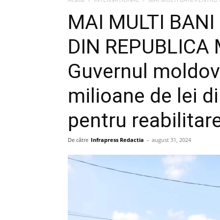
MAI MULTI BAN
DIN REPUBLICA
Guvernul moldov
milioane de lei d
pentru reabilitar
De către
Infrapress Redactia
-
august 31, 2024