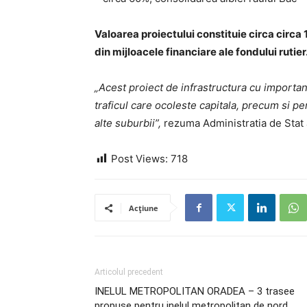
Valoarea proiectului constituie circa circa 
din mijloacele financiare ale fondului rutier
„Acest proiect de infrastructura cu importan
traficul care ocoleste capitala, precum si pen
alte suburbii”,
rezuma Administratia de Stat 
Post Views:
718
Acțiune
Articolul precedent
INELUL METROPOLITAN ORADEA – 3 trasee
propuse pentru inelul metropolitan de nord