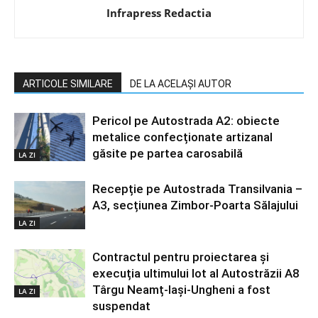
Infrapress Redactia
ARTICOLE SIMILARE
DE LA ACELAȘI AUTOR
Pericol pe Autostrada A2: obiecte
metalice confecționate artizanal
găsite pe partea carosabilă
LA ZI
Recepție pe Autostrada Transilvania –
A3, secțiunea Zimbor-Poarta Sălajului
LA ZI
Contractul pentru proiectarea și
execuția ultimului lot al Autostrăzii A8
Târgu Neamț-Iași-Ungheni a fost
LA ZI
suspendat