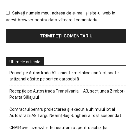
Salvați numele meu, adresa de e-mail și site-ul web în
acest browser pentru data viitoare i comentariu.
Ultimele articole
Pericol pe Autostrada A2: obiecte metalice confecționate
artizanal găsite pe partea carosabilă
Recepție pe Autostrada Transilvania – A3, secțiunea Zimbor-
Poarta Sălajului
Contractul pentru proiectarea și execuția ultimului lot al
Autostrăzii A8 Târgu Neamț-Iași-Ungheni a fost suspendat
CNAIR avertizează: site neautorizat pentru achiziția