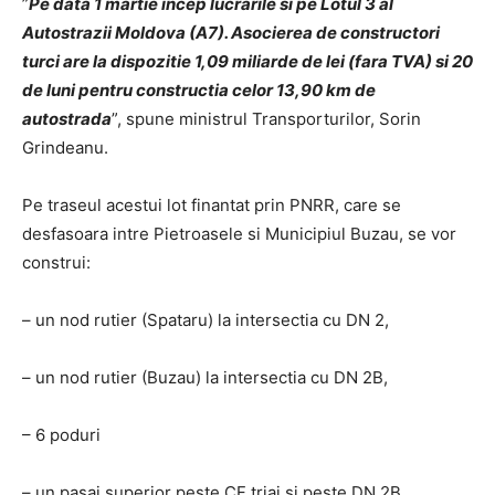
”
Pe data 1 martie incep lucrarile si pe Lotul 3 al
Autostrazii Moldova (A7). Asocierea de constructori
turci are la dispozitie 1,09 miliarde de lei (fara TVA) si 20
de luni pentru constructia celor 13,90 km de
autostrada
”, spune ministrul Transporturilor, Sorin
Grindeanu.
Pe traseul acestui lot finantat prin PNRR, care se
desfasoara intre Pietroasele si Municipiul Buzau, se vor
construi:
– un nod rutier (Spataru) la intersectia cu DN 2,
– un nod rutier (Buzau) la intersectia cu DN 2B,
– 6 poduri
– un pasaj superior peste CF triaj si peste DN 2B.