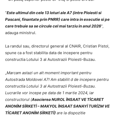
”
Este ultimul din cele 13 loturi ale A7 (intre Ploiesti si
Pascani, finantate prin PNRR) care intra in executie si pe
care trebuie sa se circule cel mai tarziu in anul 2026
”,
adauga ministrul.
La randul sau, directorul general al CNAIR, Cristian Pistol,
spune ca a fost stabilita data de incepere pentru
constructia Lotului 3 al Autostrazii Ploiesti-Buzau.
„
Marcam astazi un alt moment important pentru
Autostrada Moldovei A7! Am stabilit d de incepere pentru
constructia Lotului 3 al Autostrazii Ploiesti-Buzau.
Lucrarile vor incepe pe data de 1 martie 2024, iar
constructorul (
Asocierea NUROL İNSAAT VE TİCARET
ANONİM SİRKETİ – MAKYOL İNSAAT SANAYİ TURİZM VE
TİCARET ANONİM SİRKETİ)
are la dispozitie