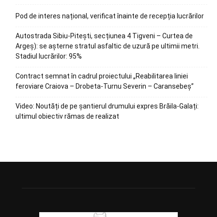
Pod de interes național, verificat înainte de recepția lucrărilor
Autostrada Sibiu-Pitești, secțiunea 4 Tigveni – Curtea de
Argeș): se așterne stratul asfaltic de uzură pe ultimii metri.
Stadiul lucrărilor: 95%
Contract semnat în cadrul proiectului „Reabilitarea liniei
feroviare Craiova – Drobeta-Turnu Severin – Caransebeș”
Video: Noutăți de pe șantierul drumului expres Brăila-Galați:
ultimul obiectiv rămas de realizat