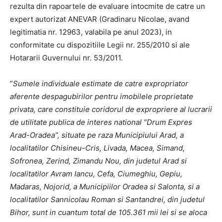
rezulta din rapoartele de evaluare intocmite de catre un
expert autorizat ANEVAR (Gradinaru Nicolae, avand
legitimatia nr. 12963, valabila pe anul 2023), in
conformitate cu dispozitiile Legii nr. 255/2010 si ale
Hotararii Guvernului nr. 53/2011.
”
Sumele individuale estimate de catre expropriator
aferente despagubirilor pentru imobilele proprietate
privata, care constituie coridorul de expropriere al lucrarii
de utilitate publica de interes national ”Drum Expres
Arad-Oradea”, situate pe raza Municipiului Arad, a
localitatilor Chisineu-Cris, Livada, Macea, Simand,
Sofronea, Zerind, Zimandu Nou, din judetul Arad si
localitatilor Avram Iancu, Cefa, Ciumeghiu, Gepiu,
Madaras, Nojorid, a Municipiilor Oradea si Salonta, si a
localitatilor Sannicolau Roman si Santandrei, din judetul
Bihor, sunt in cuantum total de 105.361 mii lei si se aloca