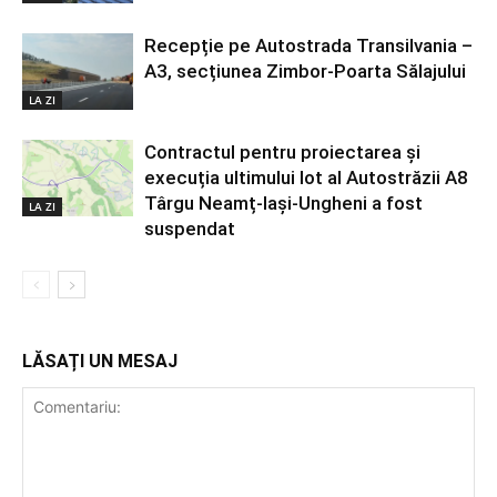
Recepție pe Autostrada Transilvania –
A3, secțiunea Zimbor-Poarta Sălajului
LA ZI
Contractul pentru proiectarea și
execuția ultimului lot al Autostrăzii A8
Târgu Neamț-Iași-Ungheni a fost
LA ZI
suspendat
LĂSAȚI UN MESAJ