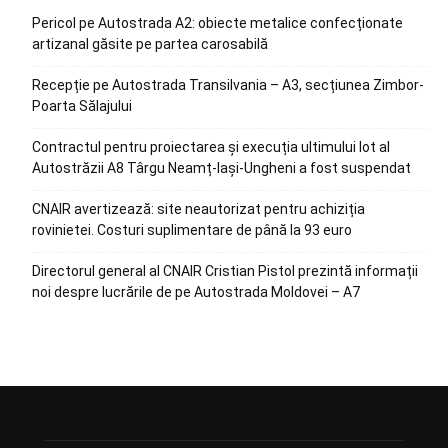
Pericol pe Autostrada A2: obiecte metalice confecționate
artizanal găsite pe partea carosabilă
Recepție pe Autostrada Transilvania – A3, secțiunea Zimbor-
Poarta Sălajului
Contractul pentru proiectarea și execuția ultimului lot al
Autostrăzii A8 Târgu Neamț-Iași-Ungheni a fost suspendat
CNAIR avertizează: site neautorizat pentru achiziția
rovinietei. Costuri suplimentare de până la 93 euro
Directorul general al CNAIR Cristian Pistol prezintă informații
noi despre lucrările de pe Autostrada Moldovei – A7