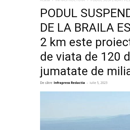
PODUL SUSPEND
DE LA BRAILA ES
2 km este proiec
de viata de 120 d
jumatate de mili
De către
Infrapress Redactia
-
iulie 5, 2023