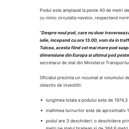
Podul este amplasat la peste 40 de metri de 
cu nimic circulatia navelor, respectand norm
”
Despre noul pod, care nu doar traverseaza
iulie, incepand cu ora 13.00, vom da in tra
Tulcea, acesta fiind cel mai mare pod susp
dimensiune din Europa si ultimul pod pest
secretarul de stat din Ministerul Transportur
Oficialul prezinta un rezumat al volumului de 
obiectiv de investitii:
lungimea totala a podului este de 1974,3 
inaltimea turnurilor este de aproximativ 
podul are 3 deschideri: o deschidere prin
metri pe malul brailean si de 364,6 metri