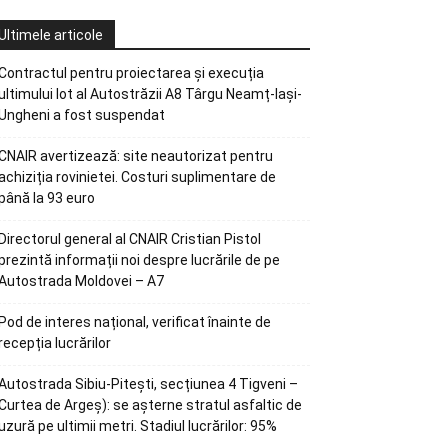
Ultimele articole
Contractul pentru proiectarea și execuția
ultimului lot al Autostrăzii A8 Târgu Neamț-Iași-
Ungheni a fost suspendat
CNAIR avertizează: site neautorizat pentru
achiziția rovinietei. Costuri suplimentare de
până la 93 euro
Directorul general al CNAIR Cristian Pistol
prezintă informații noi despre lucrările de pe
Autostrada Moldovei – A7
Pod de interes național, verificat înainte de
recepția lucrărilor
Autostrada Sibiu-Pitești, secțiunea 4 Tigveni –
Curtea de Argeș): se așterne stratul asfaltic de
uzură pe ultimii metri. Stadiul lucrărilor: 95%