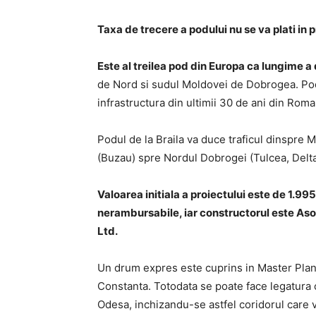
Taxa de trecere a podului nu se va plati in pr
Este al treilea pod din Europa ca lungime a
de Nord si sudul Moldovei de Dobrogea. Pod
infrastructura din ultimii 30 de ani din Roma
Podul de la Braila va duce traficul dinspre
(Buzau) spre Nordul Dobrogei (Tulcea, Delta
Valoarea initiala a proiectului este de 1.99
nerambursabile, iar constructorul este Asoc
Ltd.
Un drum expres este cuprins in Master Pla
Constanta. Totodata se poate face legatura 
Odesa, inchizandu-se astfel coridorul care v