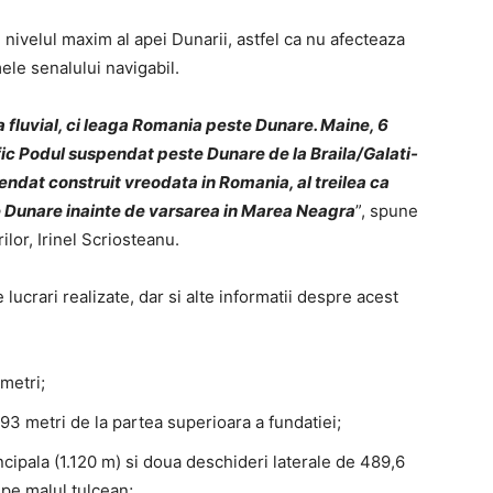
nivelul maxim al apei Dunarii, astfel ca nu afecteaza
ele senalului navigabil.
 fluvial, ci leaga Romania peste Dunare. Maine, 6
ffic Podul suspendat peste Dunare de la Braila/Galati-
endat construit vreodata in Romania, al treilea ca
e Dunare inainte de varsarea in Marea Neagra
”, spune
ilor, Irinel Scriosteanu.
lucrari realizate, dar si alte informatii despre acest
metri;
193 metri de la partea superioara a fundatiei;
cipala (1.120 m) si doua deschideri laterale de 489,6
 pe malul tulcean;