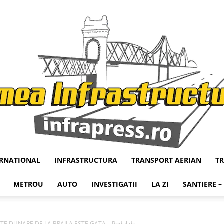
ERNATIONAL
INFRASTRUCTURA
TRANSPORT AERIAN
T
Infrapress
METROU
AUTO
INVESTIGATII
LA ZI
SANTIERE –
 DUNARE DE LA BRAILA ESTE GATA – Podul de...