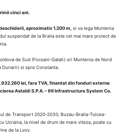
imii cinci ani.
 deschiderii, aproximativ 1.200 m,
si va lega Muntenia
ul suspendat de la Braila este cel mai mare proiect de
nia.
 Moldova de Sud (Focsani-Galati) ori Muntenia de Nord
 Dunarii) si spre Constanta.
5.932.260 lei, fara TVA, finantat din fonduri externe
ierea Astaldi S.P.A. – IHI Infrastructure System Co.
nul de Transport 2020-2030, Buzau-Braila-Tulcea-
cu Ucraina, la nivel de drum de mare viteza, poate cu
ine de la Lvov.