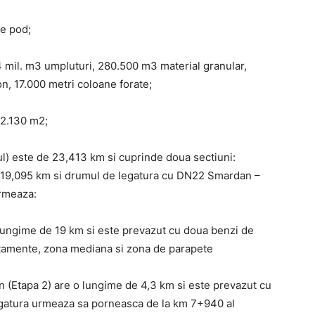
pe pod;
.4 mil. m3 umpluturi, 280.500 m3 material granular,
n, 17.000 metri coloane forate;
12.130 m2;
ul) este de 23,413 km si cuprinde doua sectiuni:
ime 19,095 km si drumul de legatura cu DN22 Smardan –
rmeaza:
 o lungime de 19 km si este prevazut cu doua benzi de
ostamente, zona mediana si zona de parapete
(Etapa 2) are o lungime de 4,3 km si este prevazut cu
egatura urmeaza sa porneasca de la km 7+940 al