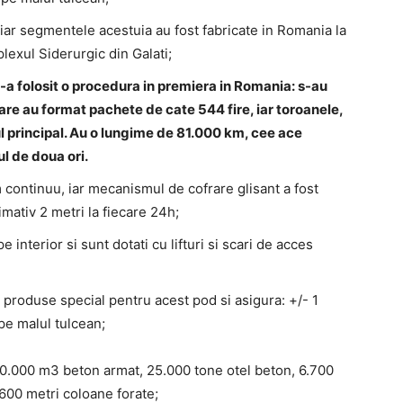
 iar segmentele acestuia au fost fabricate in Romania la
plexul Siderurgic din Galati;
s-a folosit o procedura in premiera in Romania: s-au
care au format pachete de cate 544 fire, iar toroanele,
ul principal. Au o lungime de 81.000 km, cee ace
l de doua ori.
m continuu, iar mecanismul de cofrare glisant a fost
ximativ 2 metri la fiecare 24h;
pe interior si sunt dotati cu lifturi si scari de acces
i produse special pentru acest pod si asigura: +/- 1
 pe malul tulcean;
200.000 m3 beton armat, 25.000 tone otel beton, 6.700
.600 metri coloane forate;