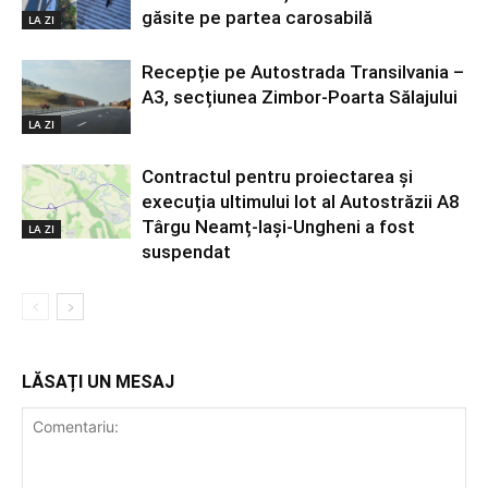
găsite pe partea carosabilă
LA ZI
Recepție pe Autostrada Transilvania –
A3, secțiunea Zimbor-Poarta Sălajului
LA ZI
Contractul pentru proiectarea și
execuția ultimului lot al Autostrăzii A8
Târgu Neamț-Iași-Ungheni a fost
LA ZI
suspendat
LĂSAȚI UN MESAJ