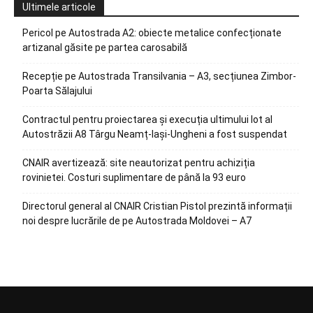
Ultimele articole
Pericol pe Autostrada A2: obiecte metalice confecționate
artizanal găsite pe partea carosabilă
Recepție pe Autostrada Transilvania – A3, secțiunea Zimbor-
Poarta Sălajului
Contractul pentru proiectarea și execuția ultimului lot al
Autostrăzii A8 Târgu Neamț-Iași-Ungheni a fost suspendat
CNAIR avertizează: site neautorizat pentru achiziția
rovinietei. Costuri suplimentare de până la 93 euro
Directorul general al CNAIR Cristian Pistol prezintă informații
noi despre lucrările de pe Autostrada Moldovei – A7