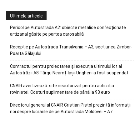
Ultimele articole
Pericol pe Autostrada A2: obiecte metalice confecționate
artizanal găsite pe partea carosabilă
Recepție pe Autostrada Transilvania – A3, secțiunea Zimbor-
Poarta Sălajului
Contractul pentru proiectarea și execuția ultimului lot al
Autostrăzii A8 Târgu Neamț-Iași-Ungheni a fost suspendat
CNAIR avertizează: site neautorizat pentru achiziția
rovinietei. Costuri suplimentare de până la 93 euro
Directorul general al CNAIR Cristian Pistol prezintă informații
noi despre lucrările de pe Autostrada Moldovei – A7