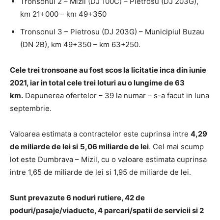
Tronsonul 2 – Mizil (DJ 100C) – Pietrosu (DJ 203G),
km 21+000 – km 49+350
Tronsonul 3 – Pietrosu (DJ 203G) – Municipiul Buzau
(DN 2B), km 49+350 – km 63+250.
Cele trei tronsoane au fost scos la licitatie inca din iunie
2021, iar in total cele trei loturi au o lungime de 63
km.
Depunerea ofertelor – 39 la numar – s-a facut in luna
septembrie.
Valoarea estimata a contractelor este cuprinsa intre
4,29
de miliarde de lei si
5,06 miliarde de lei
. Cel mai scump
lot este Dumbrava – Mizil, cu o valoare estimata cuprinsa
intre 1,65 de miliarde de lei si 1,95 de miliarde de lei.
Sunt prevazute 6 noduri rutiere, 42 de
poduri/pasaje/viaducte, 4 parcari/spatii de servicii si 2