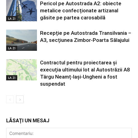
Pericol pe Autostrada A2: obiecte
metalice confecționate artizanal
găsite pe partea carosabilă
LA ZI
Recepție pe Autostrada Transilvania –
A3, secțiunea Zimbor-Poarta Sălajului
LA ZI
Contractul pentru proiectarea și
execuția ultimului lot al Autostrăzii A8
Târgu Neamț-Iași-Ungheni a fost
LA ZI
suspendat
LĂSAȚI UN MESAJ