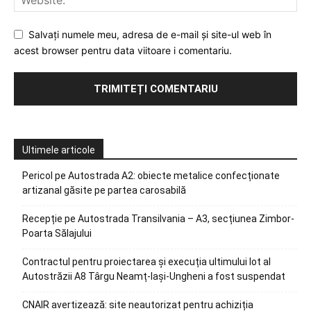
Salvați numele meu, adresa de e-mail și site-ul web în
acest browser pentru data viitoare i comentariu.
Ultimele articole
Pericol pe Autostrada A2: obiecte metalice confecționate
artizanal găsite pe partea carosabilă
Recepție pe Autostrada Transilvania – A3, secțiunea Zimbor-
Poarta Sălajului
Contractul pentru proiectarea și execuția ultimului lot al
Autostrăzii A8 Târgu Neamț-Iași-Ungheni a fost suspendat
CNAIR avertizează: site neautorizat pentru achiziția