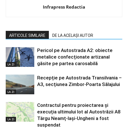
Infrapress Redactia
ARTICOLE SIMILARE
DE LA ACELAȘI AUTOR
Pericol pe Autostrada A2: obiecte
metalice confecționate artizanal
găsite pe partea carosabilă
LA ZI
Recepție pe Autostrada Transilvania –
A3, secțiunea Zimbor-Poarta Sălajului
LA ZI
Contractul pentru proiectarea și
execuția ultimului lot al Autostrăzii A8
Târgu Neamț-Iași-Ungheni a fost
LA ZI
suspendat