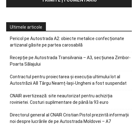
Ultimele articole
Pericol pe Autostrada A2: obiecte metalice confecționate
artizanal găsite pe partea carosabilă
Recepție pe Autostrada Transilvania – A3, secțiunea Zimbor-
Poarta Sălajului
Contractul pentru proiectarea și execuția ultimului lot al
Autostrăzii A8 Târgu Neamț-Iași-Ungheni a fost suspendat
CNAIR avertizează: site neautorizat pentru achiziția
rovinietei. Costuri suplimentare de până la 93 euro
Directorul general al CNAIR Cristian Pistol prezintă informații
noi despre lucrările de pe Autostrada Moldovei – A7