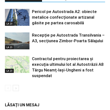
Pericol pe Autostrada A2: obiecte
metalice confecționate artizanal
găsite pe partea carosabilă
LA ZI
Recepție pe Autostrada Transilvania –
A3, secțiunea Zimbor-Poarta Sălajului
LA ZI
Contractul pentru proiectarea și
execuția ultimului lot al Autostrăzii A8
Târgu Neamț-Iași-Ungheni a fost
LA ZI
suspendat
LĂSAȚI UN MESAJ