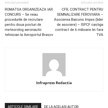
Articolul precedent
Articolul următor
ROMATSA ORGANIZEAZA IAR
CFR, CONTRACT PENTRU
CONCURS – Se reiau
SEMNALIZARE FEROVIARA –
procedurile de recrutare
Asocierea Baicons Impex (lider
pentru doua posturi de
de asociere) – ISPCF castiga
meteorolog aeronautic
contract de 6 milioane lei fara
tehnician la Aeroportul Brasov
TVA
Infrapress Redactia
ARTICOLE SIMILARE
DE LA ACELAȘI AUTOR