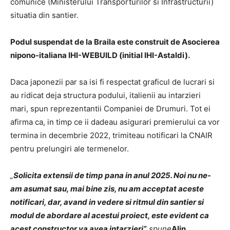
comunice (Ministerului Transporturilor si Infrastructurii)
situatia din santier.
Podul suspendat de la Braila este construit de Asocierea
nipono-italiana IHI-WEBUILD (initial IHI-Astaldi).
Daca japonezii par sa isi fi respectat graficul de lucrari si
au ridicat deja structura podului, italienii au intarzieri
mari, spun reprezentantii Companiei de Drumuri. Tot ei
afirma ca, in timp ce ii dadeau asigurari premierului ca vor
termina in decembrie 2022, trimiteau notificari la CNAIR
pentru prelungiri ale termenelor.
„
Solicita extensii de timp pana in anul 2025. Noi nu ne-
am asumat sau, mai bine zis, nu am acceptat aceste
notificari, dar, avand in vedere si ritmul din santier si
modul de abordare al acestui proiect, este evident ca
acest constructor va avea intarzieri”,
spune
Alin