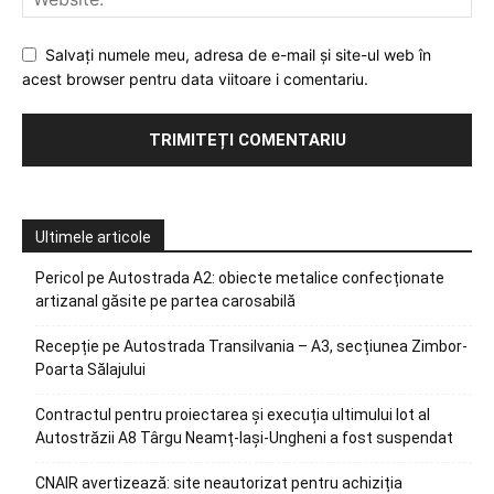
Salvați numele meu, adresa de e-mail și site-ul web în
acest browser pentru data viitoare i comentariu.
Ultimele articole
Pericol pe Autostrada A2: obiecte metalice confecționate
artizanal găsite pe partea carosabilă
Recepție pe Autostrada Transilvania – A3, secțiunea Zimbor-
Poarta Sălajului
Contractul pentru proiectarea și execuția ultimului lot al
Autostrăzii A8 Târgu Neamț-Iași-Ungheni a fost suspendat
CNAIR avertizează: site neautorizat pentru achiziția