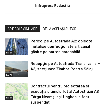
Infrapress Redactia
ARTICOLE SIMILARE
DE LA ACELAȘI AUTOR
Pericol pe Autostrada A2: obiecte
metalice confecționate artizanal
găsite pe partea carosabilă
LA ZI
Recepție pe Autostrada Transilvania –
A3, secțiunea Zimbor-Poarta Sălajului
LA ZI
Contractul pentru proiectarea și
execuția ultimului lot al Autostrăzii A8
Târgu Neamț-Iași-Ungheni a fost
LA ZI
suspendat