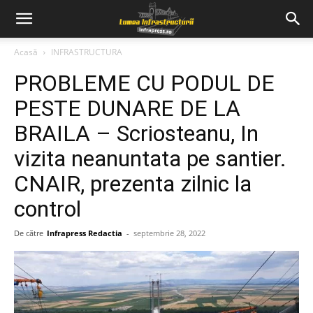
Acasă
INFRASTRUCTURA
PROBLEME CU PODUL DE
PESTE DUNARE DE LA
BRAILA – Scriosteanu, In
vizita neanuntata pe santier.
CNAIR, prezenta zilnic la
control
De către
Infrapress Redactia
-
septembrie 28, 2022