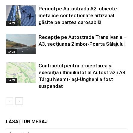
Pericol pe Autostrada A2: obiecte
metalice confecționate artizanal
găsite pe partea carosabilă
LA ZI
Recepție pe Autostrada Transilvania –
A3, secțiunea Zimbor-Poarta Sălajului
LA ZI
Contractul pentru proiectarea și
execuția ultimului lot al Autostrăzii A8
Târgu Neamț-Iași-Ungheni a fost
LA ZI
suspendat
LĂSAȚI UN MESAJ