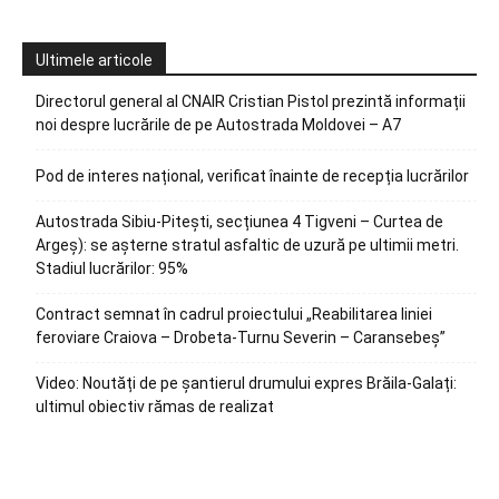
Ultimele articole
Directorul general al CNAIR Cristian Pistol prezintă informații
noi despre lucrările de pe Autostrada Moldovei – A7
Pod de interes național, verificat înainte de recepția lucrărilor
Autostrada Sibiu-Pitești, secțiunea 4 Tigveni – Curtea de
Argeș): se așterne stratul asfaltic de uzură pe ultimii metri.
Stadiul lucrărilor: 95%
Contract semnat în cadrul proiectului „Reabilitarea liniei
feroviare Craiova – Drobeta-Turnu Severin – Caransebeș”
Video: Noutăți de pe șantierul drumului expres Brăila-Galați:
ultimul obiectiv rămas de realizat