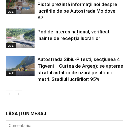
Pistol prezintă informații noi despre
lucrările de pe Autostrada Moldovei –
LA ZI
A7
Pod de interes național, verificat
înainte de recepția lucrărilor
LA ZI
Autostrada Sibiu-Pitești, secțiunea 4
Tigveni – Curtea de Argeș): se așterne
stratul asfaltic de uzură pe ultimii
LA ZI
metri. Stadiul lucrărilor: 95%
LĂSAȚI UN MESAJ