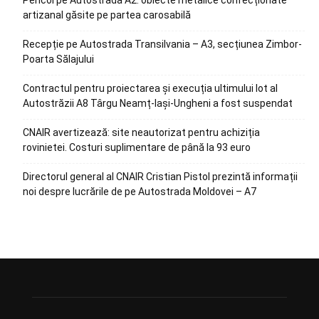
Pericol pe Autostrada A2: obiecte metalice confecționate
artizanal găsite pe partea carosabilă
Recepție pe Autostrada Transilvania – A3, secțiunea Zimbor-
Poarta Sălajului
Contractul pentru proiectarea și execuția ultimului lot al
Autostrăzii A8 Târgu Neamț-Iași-Ungheni a fost suspendat
CNAIR avertizează: site neautorizat pentru achiziția
rovinietei. Costuri suplimentare de până la 93 euro
Directorul general al CNAIR Cristian Pistol prezintă informații
noi despre lucrările de pe Autostrada Moldovei – A7