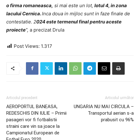
o firma romaneasca,
si mai este un lot,
lotul 4, in zona
lacului Cernica.
Inca doua in mijloc sunt in faze finale de
contestatie. 2
024 este termenul final pentru aceste
proiecte
”,
a precizat Drula
Post Views:
1.317
Articolul precedent
Articolul următor
AEROPORTUL BANEASA,
UNGARIA NU MAI CIRCULA –
REDESCHIS DIN IULIE – Primii
Transportul aerian s-a
pasageri vor fi fotbalistii
prabusit cu 96%
straini care vin sa joace la
Campionatul European de
Fotbal Euro 2020