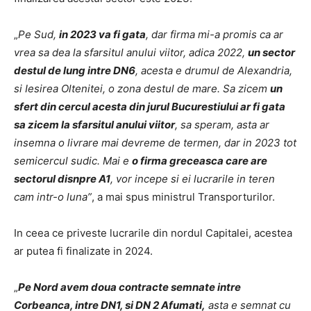
„
Pe Sud,
in 2023 va fi gata
, dar firma mi-a promis ca ar
vrea sa dea la sfarsitul anului viitor, adica 2022,
un sector
destul de lung intre DN6
, acesta e drumul de Alexandria,
si Iesirea Oltenitei, o zona destul de mare. Sa zicem
un
sfert din cercul acesta din jurul Bucurestiului ar fi gata
sa zicem la sfarsitul anului viitor
, sa speram, asta ar
insemna o livrare mai devreme de termen, dar in 2023 tot
semicercul sudic. Mai e
o firma greceasca care are
sectorul disnpre A1
, vor incepe si ei lucrarile in teren
cam intr-o luna”
, a mai spus ministrul Transporturilor.
In ceea ce priveste lucrarile din nordul Capitalei, acestea
ar putea fi finalizate in 2024.
„
Pe Nord avem doua contracte semnate intre
Corbeanca, intre DN1, si DN 2 Afumati,
asta e semnat cu