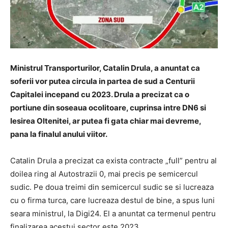
Ministrul Transporturilor, Catalin Drula, a anuntat ca
soferii vor putea circula in partea de sud a Centurii
Capitalei incepand cu 2023. Drula a precizat ca o
portiune din soseaua ocolitoare, cuprinsa intre DN6 si
Iesirea Oltenitei, ar putea fi gata chiar mai devreme,
pana la finalul anului viitor.
Catalin Drula a precizat ca exista contracte „full” pentru al
doilea ring al Autostrazii 0, mai precis pe semicercul
sudic. Pe doua treimi din semicercul sudic se si lucreaza
cu o firma turca, care lucreaza destul de bine, a spus luni
seara ministrul, la Digi24. El a anuntat ca termenul pentru
finalizarea acestui sector este 2023.