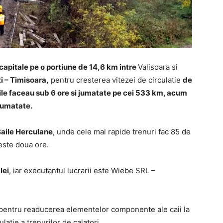
 capitale
pe o portiune de
14,6 km
intre
Valisoara si
 – Timisoara,
pentru cresterea vitezei de circulatie
de
ile faceau sub 6 ore si jumatate pe cei 533 km, acum
 jumatate
.
aile Herculane
, unde cele mai rapide trenuri fac 85 de
peste doua ore.
lei
, iar executantul lucrarii este Wiebe SRL –
ra pentru readucerea elementelor componente ale caii la
ulatie a trenurilor de calatori.