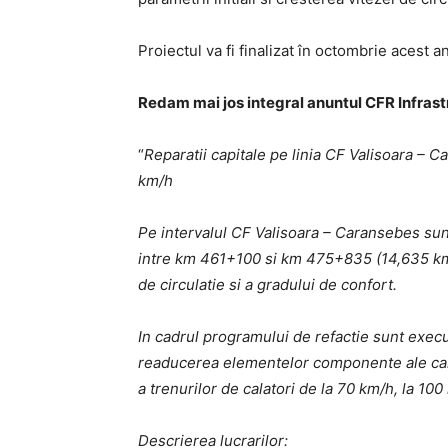
Proiectul va fi finalizat în octombrie acest an
Redam mai jos integral anuntul CFR Infras
“
Reparatii capitale pe linia CF Valisoara – C
km/h
Pe intervalul CF Valisoara – Caransebes sunt 
intre km 461+100 si km 475+835 (14,635 km),
de circulatie si a gradului de confort.
In cadrul programului de refactie sunt execu
readucerea elementelor componente ale caii la
a trenurilor de calatori de la 70 km/h, la 100
Descrierea lucrarilor: