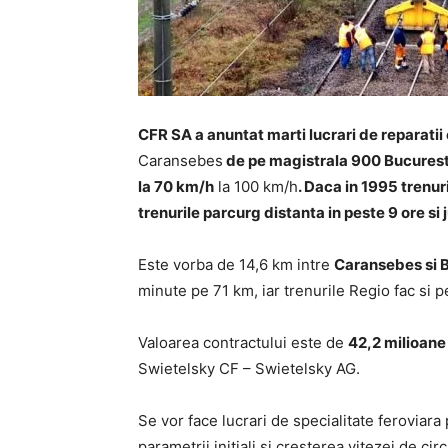
CFR SA a anuntat marti
lucrari de reparatii
Caransebes
de pe
magistrala 900 Bucuresti
la 70 km/h
la 100 km/h
.
Daca in 1995 trenur
trenurile parcurg
distanta in peste 9 ore si
Este vorba de 14,6 km intre
Caransebes si B
minute pe 71 km, iar trenurile Regio fac si 
Valoarea contractului este de
42,2 milioane 
Swietelsky CF – Swietelsky AG.
Se vor face lucrari de specialitate ferovia
parametrii initiali si cresterea vitezei de circ