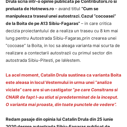
Drula scria intr-o opinie publicata pe Contributors.ro si
preluata de Hotnews.ro
– avand titlul
“Cum se
manipuleaza traseul unei autostrazi. Cazul “cocoasei”
de la Boita de pe A13 Sibiu-Fagaras”
– in care critica
decizia proiectantului de a realiza un traseu cu 8 km mai
lung pentru Autostrada Sibiu-Fagaras,prin crearea unei
“cocoase” la Boita, in loc sa aleaga varianta mai scurta de
realizare a contectarii autostrazii cu primul sector din
autostrada Sibiu-Pitesti, pe laVestem.
La acel moment, Catalin Drula sustinea ca varianta Boita
este aleasa in locul Vestemului in urma unei “analize
viciate” care are si un castigator “
pe care Consitrans si
CNAIR de fapt l-au stiut si predeterminat de la inceput.
O varianta mai proasta, din toate punctele de vedere”.
Redam pasaje din opinia lui Catalin Drula din 25 iunie
2020 despre autostrada Sibiu-Fagaras publicat de