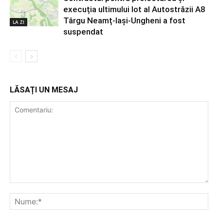
execuția ultimului lot al Autostrăzii A8
Târgu Neamț-Iași-Ungheni a fost
LA ZI
suspendat
LĂSAȚI UN MESAJ