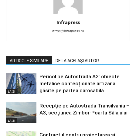
Infrapress
https://infrapress.ro
ARTICOLE SIMILARE
DE LA ACELAȘI AUTOR
Pericol pe Autostrada A2: obiecte
metalice confecționate artizanal
găsite pe partea carosabilă
LA ZI
Recepție pe Autostrada Transilvania –
A3, secțiunea Zimbor-Poarta Sălajului
LA ZI
Contractul pentru proiectarea și