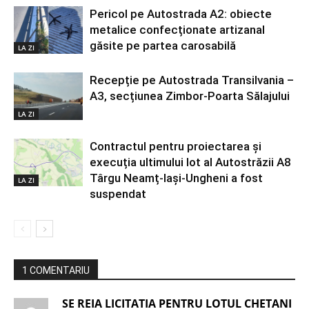
Pericol pe Autostrada A2: obiecte
metalice confecționate artizanal
găsite pe partea carosabilă
LA ZI
Recepție pe Autostrada Transilvania –
A3, secțiunea Zimbor-Poarta Sălajului
LA ZI
Contractul pentru proiectarea și
execuția ultimului lot al Autostrăzii A8
Târgu Neamț-Iași-Ungheni a fost
LA ZI
suspendat
1 COMENTARIU
SE REIA LICITATIA PENTRU LOTUL CHETANI