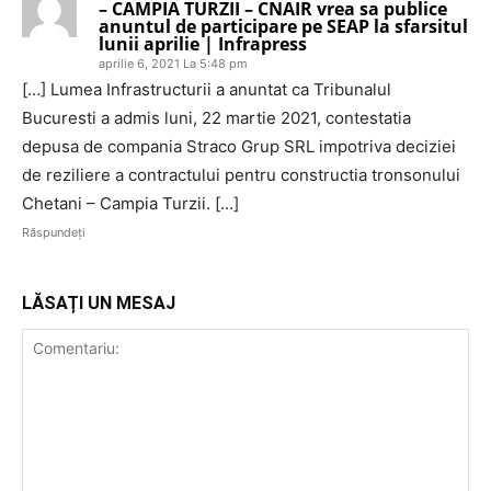
– CAMPIA TURZII – CNAIR vrea sa publice
anuntul de participare pe SEAP la sfarsitul
lunii aprilie | Infrapress
aprilie 6, 2021 La 5:48 pm
[…] Lumea Infrastructurii a anuntat ca Tribunalul
Bucuresti a admis luni, 22 martie 2021, contestatia
depusa de compania Straco Grup SRL impotriva deciziei
de reziliere a contractului pentru constructia tronsonului
Chetani – Campia Turzii. […]
Răspundeți
LĂSAȚI UN MESAJ