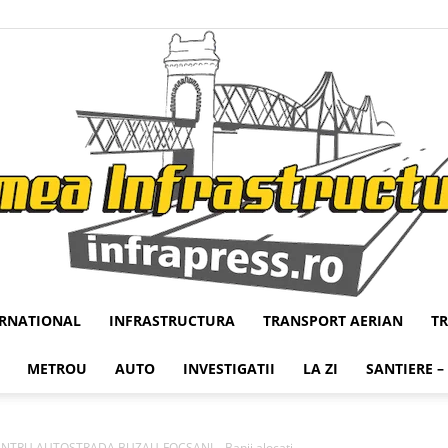
ERNATIONAL
INFRASTRUCTURA
TRANSPORT AERIAN
T
Infrapress
METROU
AUTO
INVESTIGATII
LA ZI
SANTIERE –
NTRU AUTOSTRADA BUZAU-FOCSANI – Banii alocati