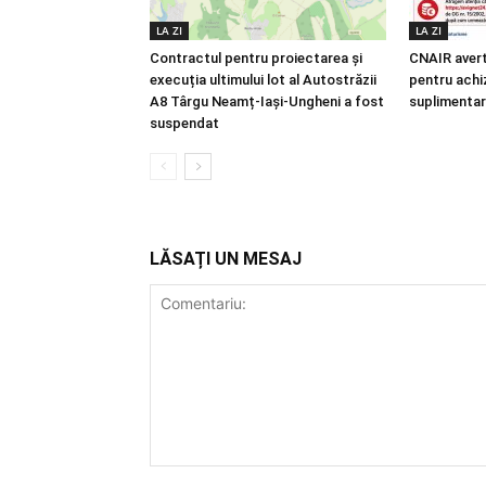
LA ZI
LA ZI
Contractul pentru proiectarea și
CNAIR avert
execuția ultimului lot al Autostrăzii
pentru achiz
A8 Târgu Neamț-Iași-Ungheni a fost
suplimentar
suspendat
LĂSAȚI UN MESAJ