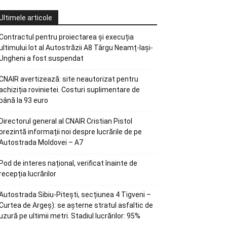
Ultimele articole
Contractul pentru proiectarea și execuția
ultimului lot al Autostrăzii A8 Târgu Neamț-Iași-
Ungheni a fost suspendat
CNAIR avertizează: site neautorizat pentru
achiziția rovinietei. Costuri suplimentare de
până la 93 euro
Directorul general al CNAIR Cristian Pistol
prezintă informații noi despre lucrările de pe
Autostrada Moldovei – A7
Pod de interes național, verificat înainte de
recepția lucrărilor
Autostrada Sibiu-Pitești, secțiunea 4 Tigveni –
Curtea de Argeș): se așterne stratul asfaltic de
uzură pe ultimii metri. Stadiul lucrărilor: 95%