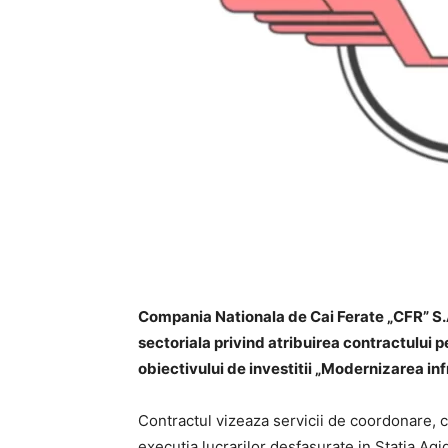
Compania Nationala de Cai Ferate „CFR” S.A
sectoriala privind atribuirea contractului 
obiectivului de investitii „Modernizarea infr
Contractul vizeaza servicii de coordonare, c
executia lucrarilor desfasurate in Statia Ag