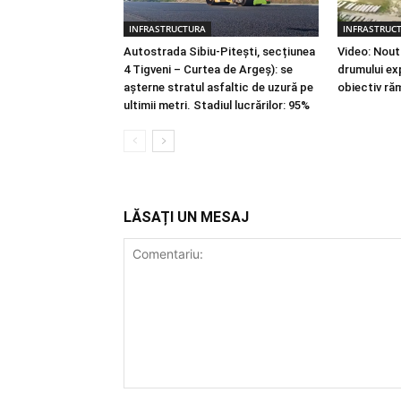
INFRASTRUCTURA
INFRASTRUC
Autostrada Sibiu-Pitești, secțiunea
Video: Noută
4 Tigveni – Curtea de Argeș): se
drumului exp
așterne stratul asfaltic de uzură pe
obiectiv ră
ultimii metri. Stadiul lucrărilor: 95%
LĂSAȚI UN MESAJ