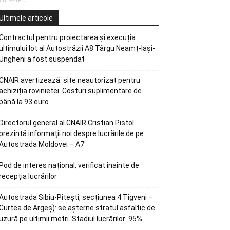
Ultimele articole
Contractul pentru proiectarea și execuția
ultimului lot al Autostrăzii A8 Târgu Neamț-Iași-
Ungheni a fost suspendat
CNAIR avertizează: site neautorizat pentru
achiziția rovinietei. Costuri suplimentare de
până la 93 euro
Directorul general al CNAIR Cristian Pistol
prezintă informații noi despre lucrările de pe
Autostrada Moldovei – A7
Pod de interes național, verificat înainte de
recepția lucrărilor
Autostrada Sibiu-Pitești, secțiunea 4 Tigveni –
Curtea de Argeș): se așterne stratul asfaltic de
uzură pe ultimii metri. Stadiul lucrărilor: 95%