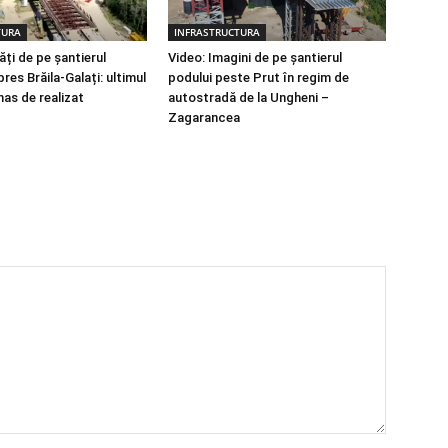
TURA
INFRASTRUCTURA
ți de pe șantierul
Video: Imagini de pe șantierul
res Brăila-Galați: ultimul
podului peste Prut în regim de
mas de realizat
autostradă de la Ungheni –
Zagarancea