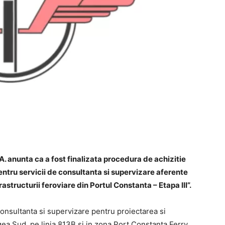
. anunta ca a fost finalizata procedura de achizitie
pentru servicii de consultanta si supervizare aferente
astructurii feroviare din Portul Constanta – Etapa III”.
onsultanta si supervizare pentru proiectarea si
igea Sud, pe linia 813B si in zona Port Constanta Ferry