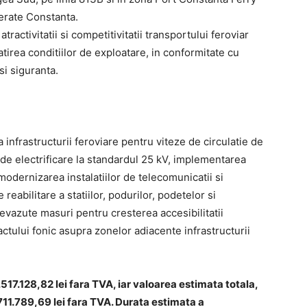
erate Constanta.
tractivitatii si competitivitatii transportului feroviar
tirea conditiilor de exploatare, in conformitate cu
si siguranta.
 infrastructurii feroviare pentru viteze de circulatie de
 de electrificare la standardul 25 kV, implementarea
dernizarea instalatiilor de telecomunicatii si
reabilitare a statiilor, podurilor, podetelor si
vazute masuri pentru cresterea accesibilitatii
ctului fonic asupra zonelor adiacente infrastructurii
517.128,82 lei fara TVA, iar valoarea estimata totala,
7.711.789,69 lei fara TVA. Durata estimata a