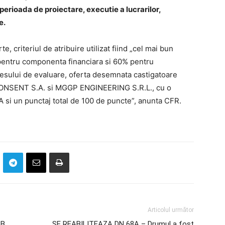
perioada de proiectare, executie a lucrarilor,
e.
e, criteriul de atribuire utilizat fiind „cel mai bun
 pentru componenta financiara si 60% pentru
cesului de evaluare, oferta desemnata castigatoare
 KONSENT S.A. si MGGP ENGINEERING S.R.L., cu o
A si un punctaj total de 100 de puncte”, anunta CFR.
Articolul următor
TB
SE REABILITEAZA DN 68A – Drumul a fost