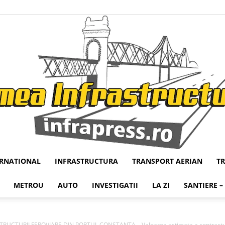
ERNATIONAL
INFRASTRUCTURA
TRANSPORT AERIAN
T
Infrapress
METROU
AUTO
INVESTIGATII
LA ZI
SANTIERE –
UCTURII FEROVIARE DIN PORTUL CONSTANTA – Valoarea estimata a contractulu