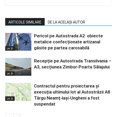
ARTICOLE SIMILARE
DE LA ACELAȘI AUTOR
Pericol pe Autostrada A2: obiecte
metalice confecționate artizanal
găsite pe partea carosabilă
LA ZI
Recepție pe Autostrada Transilvania –
A3, secțiunea Zimbor-Poarta Sălajului
LA ZI
Contractul pentru proiectarea și
execuția ultimului lot al Autostrăzii A8
Târgu Neamț-Iași-Ungheni a fost
LA ZI
suspendat