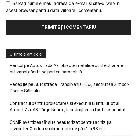
Salvați numele meu, adresa de e-mail și site-ul web în
acest browser pentru data viitoare i comentariu.
Ultimele articole
Pericol pe Autostrada A2: obiecte metalice confecționate
artizanal găsite pe partea carosabilă
Recepție pe Autostrada Transilvania – A3, secțiunea Zimbor-
Poarta Sălajului
Contractul pentru proiectarea și execuția ultimului lot al
Autostrăzii A8 Târgu Neamț-Iași-Ungheni a fost suspendat
CNAIR avertizează: site neautorizat pentru achiziția
rovinietei. Costuri suplimentare de până la 93 euro