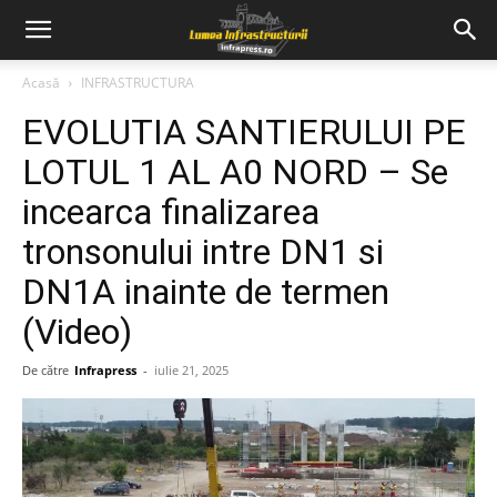
Acasă
INFRASTRUCTURA
EVOLUTIA SANTIERULUI PE
LOTUL 1 AL A0 NORD – Se
incearca finalizarea
tronsonului intre DN1 si
DN1A inainte de termen
(Video)
De către
Infrapress
-
iulie 21, 2025