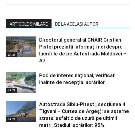
ARTICOLE SIMILARE
DE LA ACELAȘI AUTOR
Directorul general al CNAIR Cristian
Pistol prezintă informații noi despre
lucrările de pe Autostrada Moldovei –
LA ZI
A7
Pod de interes național, verificat
înainte de recepția lucrărilor
LA ZI
Autostrada Sibiu-Pitești, secțiunea 4
Tigveni – Curtea de Argeș): se așterne
stratul asfaltic de uzură pe ultimii
LA ZI
metri. Stadiul lucrărilor: 95%