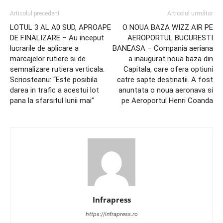
Articolul precedent
Articolul următor
LOTUL 3 AL A0 SUD, APROAPE
O NOUA BAZA WIZZ AIR PE
DE FINALIZARE – Au inceput
AEROPORTUL BUCURESTI
lucrarile de aplicare a
BANEASA – Compania aeriana
marcajelor rutiere si de
a inaugurat noua baza din
semnalizare rutiera verticala.
Capitala, care ofera optiuni
Scriosteanu: “Este posibila
catre sapte destinatii. A fost
darea in trafic a acestui lot
anuntata o noua aeronava si
pana la sfarsitul lunii mai”
pe Aeroportul Henri Coanda
Infrapress
https://infrapress.ro