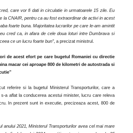
, care vor fi dati in circulatie in urmatoarele 15 zile. Eu
i de la CNAIR, pentru ca au fost extraordinar de activi in acest
eaba foarte buna. Majoritatea lucrarilor pe care le-am amintit
eu cred ca, in afara de cele doua loturi intre Dumbrava si
 ceea ce un lucru foarte bun”
, a precizat ministrul.
tori de acest efort pe care bugetul Romaniei cu directie
mina macar cei aproape 800 de kilometri de autostrada si
cutie”
ut referire si la bugetul Ministerul Transporturilor, care a
re s-a aflat la conducerea acestui minister, lucru care releva
ucru. In prezent sunt in executie, precizeaza acest, 800 de
lul anului 2021, Ministerul Transporturilor avea cel mai mare