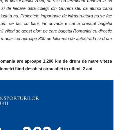
m, la finalul anului 2024, sa stiti ca terminam undeva la 35
 si de fiecare data colegii din Guvern stiu ca atunci cand
data nu. Proiectele importante de infrastructura nu se fac
cum se fac cu bani, iar dovada e cat a crescut bugetul
anii viitori de acest efort pe care bugetul Romaniei cu directie
na macar cei aproape 800 de kilometri de autostrada si drum
 Romania are aproape 1.200 km de drum de mare viteza
metri fiind deschisi circulatiei in ultimii 2 ani.