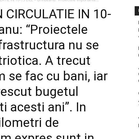
N CIRCULATIE IN 10-
anu: “Proiectele
frastructura nu se
riotica. A trecut
 se fac cu bani, iar
rescut bugetul
ti acesti ani”. In
ilometri de
um expres sunt in