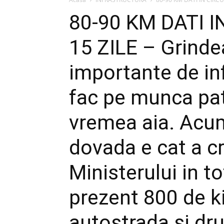
80-90 KM DATI I
15 ZILE – Grinde
importante de in
fac pe munca pat
vremea aia. Acum
dovada e cat a c
Ministerului in to
prezent 800 de k
autostrada si dr