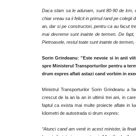
Daca stam sa le adunam, sunt 80-90 de km, cred
chiar vreau sa ii felicit in primul rand pe colegi
an, dar si pe constructori, pentru ca au facut tr
mai devreme sunt inainte de termen. De fapt, 
Pietroasele, restul toate sunt inainte de termen,
Sorin Grindeanu: “Este nevoie si in anii vii
spre Ministerul Transporturilor pentru a ter
drum expres aflati astazi cand vorbim in exe
Ministrul Transporturilor Sorin Grindeanu a fac
crescut de la an la an in ultimii trei ani, in ca
faptul ca exista mai multe proiecte aflate in l
kilometri de autostrada si drum expres:
“Atunci cand am venit in acest minister, la fina