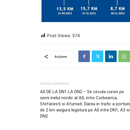
Post Views:
574
Acțiune
Articolul precedent
A0 DE LA DN1 LA DN2 – Se circula cursiv pe
semi inelul nordic al A0, intre Corbeanca,
Stefanesti si Afumati. Darea in trafic a portiuni
de 2 km asigura legatura pe A0 intre DN1, A3 si
DN2