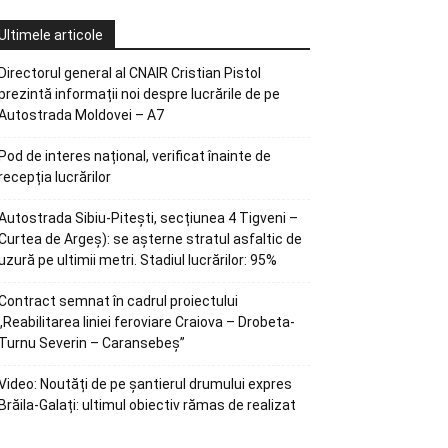
Ultimele articole
Directorul general al CNAIR Cristian Pistol
prezintă informații noi despre lucrările de pe
Autostrada Moldovei – A7
Pod de interes național, verificat înainte de
recepția lucrărilor
Autostrada Sibiu-Pitești, secțiunea 4 Tigveni –
Curtea de Argeș): se așterne stratul asfaltic de
uzură pe ultimii metri. Stadiul lucrărilor: 95%
Contract semnat în cadrul proiectului
„Reabilitarea liniei feroviare Craiova – Drobeta-
Turnu Severin – Caransebeș”
Video: Noutăți de pe șantierul drumului expres
Brăila-Galați: ultimul obiectiv rămas de realizat