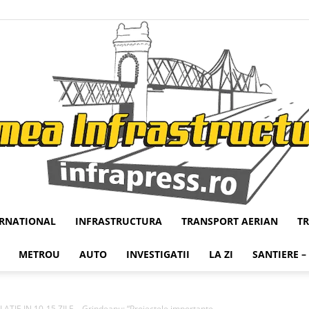
ERNATIONAL
INFRASTRUCTURA
TRANSPORT AERIAN
T
Infrapress
METROU
AUTO
INVESTIGATII
LA ZI
SANTIERE –
ATIE IN 10-15 ZILE – Grindeanu: “Proiectele importante...