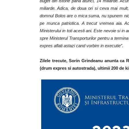
buget din istorie pana atunci, 14 miliarde. Acu
miliarde. Adica, de doua ori si ceva mai mult,
domnul Bolos are o mica suma, nu spunem nicio
pe munca patriotica. A trecut vremea aia. A
Ministerului in toti acesti ani. Este nevoie si in 
spre Ministerul Transporturilor pentru a termi
expres aflati astazi cand vorbim in executie”.
Zilele trecute, Sorin Grindeanu anunta ca
(drum expres si autostrada), ultimii 200 de kilo