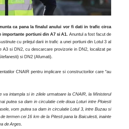
nta ca pana la finalul anului vor fi dati in trafic circa
e importante portiuni din A7 si A1.
Anuntul a fost facut de
inute cu prilejul darii in trafic a unei portiuni din Lotul 3 al
re A3 si DN2, cu descarcare provizorie in DN2, localizat pe
Stefanesti) si DN2 (Afumati).
entatilor CNAIR pentru implicare si constructorilor care “au
 va intampla si in zilele urmatoare la CNAIR, la Ministerul
ai putea sa dam in circulatie cele doua Loturi intre Ploiesti
ele, vom putea sa dam in circulatie Lotul 3, intre Buzau si
de termen cei 16 km de la Pitesti pana la Baiculesti, inainte
ea de Arges.