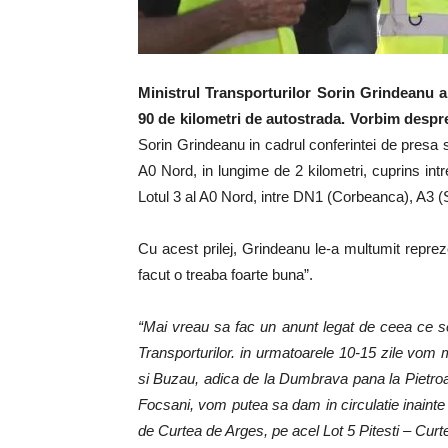
Ministrul Transporturilor Sorin Grindeanu anu
90 de kilometri de autostrada. Vorbim despr
Sorin Grindeanu in cadrul conferintei de presa sust
A0 Nord, in lungime de 2 kilometri, cuprins int
Lotul 3 al A0 Nord, intre DN1 (Corbeanca), A3 (
Cu acest prilej, Grindeanu le-a multumit reprez
facut o treaba foarte buna”.
“Mai vreau sa fac un anunt legat de ceea ce se
Transporturilor. in urmatoarele 10-15 zile vom m
si Buzau, adica de la Dumbrava pana la Pietroas
Focsani, vom putea sa dam in circulatie inainte 
de Curtea de Arges, pe acel Lot 5 Pitesti – Curt