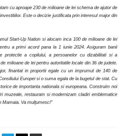
entam cu aproape 230 de milioane de lei schema de ajutor de
vestitiilor. Este o decizie justificata prin interesul major din
mul Start-Up Nation si alocam inca 100 de milioane de lei
pentru a primi acord pana la 1 iunie 2024. Asiguram banii
e protectie a copilului, a persoanelor cu dizabilitati si a
 milioane de lei pentru autoritatile locale din 36 de judete.
ajor, finantat in proportii egale cu un imprumut de 140 de
onsiliului Europei si o suma egala de la bugetul de stat. Cu
istorice de importanta nationala si europeana. Construim noi
adiri muzeale, restauram si modernizam cladiri emblematice
in Mamaia. Va mulţumesc!”