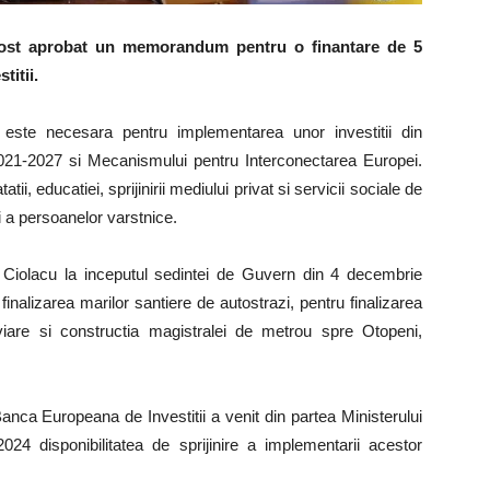
fost aprobat un memorandum pentru o finantare de 5
titii.
 este necesara pentru implementarea unor investitii din
2021-2027 si Mecanismului pentru Interconectarea Europei.
ii, educatiei, sprijinirii mediului privat si servicii sociale de
si a persoanelor varstnice.
el Ciolacu la inceputul sedintei de Guvern din 4 decembrie
u finalizarea marilor santiere de autostrazi, pentru finalizarea
oviare si constructia magistralei de metrou spre Otopeni,
anca Europeana de Investitii a venit din partea Ministerului
024 disponibilitatea de sprijinire a implementarii acestor