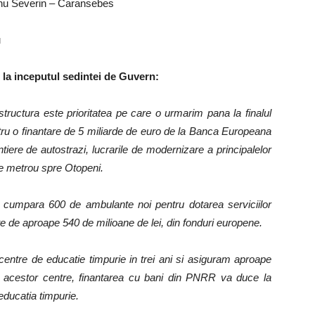
rnu Severin – Caransebes
u
 la inceputul sedintei de Guvern:
rastructura este prioritatea pe care o urmarim pana la finalul
 o finantare de 5 miliarde de euro de la Banca Europeana
ntiere de autostrazi, lucrarile de modernizare a principalelor
de metrou spre Otopeni.
a cumpara 600 de ambulante noi pentru dotarea serviciilor
te de aproape 540 de milioane de lei, din fonduri europene.
centre de educatie timpurie in trei ani si asiguram aproape
ea acestor centre, finantarea cu bani din PNRR va duce la
educatia timpurie.