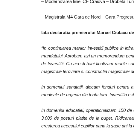
– Modernizarea liniei CF Craiova – Drobeta Tu
– Magistrala M4 Gara de Nord – Gara Progres
Iata declaratia premierului Marcel Ciolacu de
“In continuarea marilor investitii publice in inf
mandatului. Aprobam azi un memorandum pentru
de Investitii. Cu acesti bani finalizam marile sa
magistrale feroviare si constructia magistralei 
In domeniul sanatatii, alocam fonduri pentru 
medicale de urgenta din toata tara. Investitia es
In domeniul educatiei, operationalizam 150 de 
3.000 de posturi platite de la buget. Ridicar
cresterea accesului copiilor pana la şase ani la 