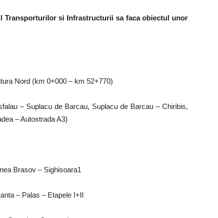
l Transporturilor si Infrastructurii sa faca obiectul unor
entura Nord (km 0+000 – km 52+770)
usfalau – Suplacu de Barcau, Suplacu de Barcau – Chiribis,
radea – Autostrada A3)
iunea Brasov – Sighisoara1
anta – Palas – Etapele I+II