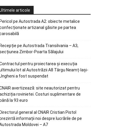
Ultimele articole
Pericol pe Autostrada A2: obiecte metalice
confecționate artizanal găsite pe partea
carosabilă
Recepție pe Autostrada Transilvania – A3,
secțiunea Zimbor-Poarta Sălajului
Contractul pentru proiectarea și execuția
ultimului lot al Autostrăzii A8 Târgu Neamț-Iași-
Ungheni a fost suspendat
CNAIR avertizează: site neautorizat pentru
achiziția rovinietei. Costuri suplimentare de
până la 93 euro
Directorul general al CNAIR Cristian Pistol
prezintă informații noi despre lucrările de pe
Autostrada Moldovei – A7