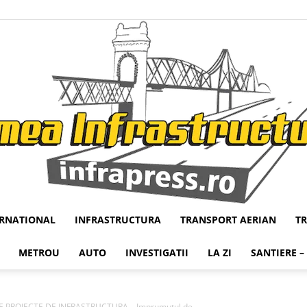
ERNATIONAL
INFRASTRUCTURA
TRANSPORT AERIAN
T
Infrapress
METROU
AUTO
INVESTIGATII
LA ZI
SANTIERE –
E PROIECTE DE INFRASTRUCTURA – Imprumutul de...