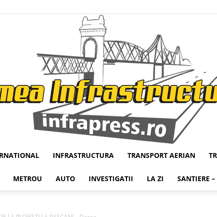
ERNATIONAL
INFRASTRUCTURA
TRANSPORT AERIAN
T
Infrapress
METROU
AUTO
INVESTIGATII
LA ZI
SANTIERE –
DE LA PLOIESTI LA PASCANI – Darea...