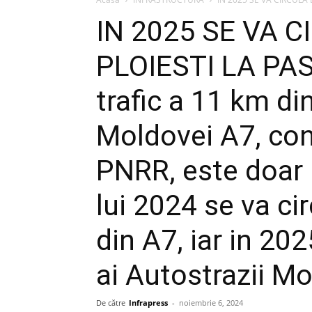
IN 2025 SE VA C
PLOIESTI LA PAS
trafic a 11 km d
Moldovei A7, cons
PNRR, este doar i
lui 2024 se va ci
din A7, iar in 20
ai Autostrazii M
De către
Infrapress
-
noiembrie 6, 2024