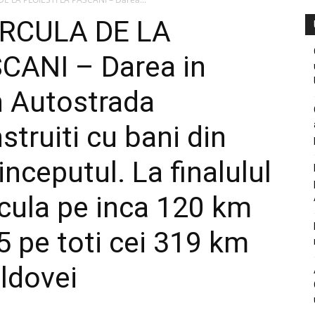
IRCULA DE LA
CANI – Darea in
in Autostrada
truiti cu bani din
nceputul. La finalulul
rcula pe inca 120 km
25 pe toti cei 319 km
oldovei