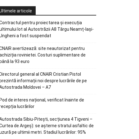
Ultimele articole
Contractul pentru proiectarea și execuția
ultimului lot al Autostrăzii A8 Târgu Neamț-Iași-
Ungheni a fost suspendat
CNAIR avertizează: site neautorizat pentru
achiziția rovinietei. Costuri suplimentare de
până la 93 euro
Directorul general al CNAIR Cristian Pistol
prezintă informații noi despre lucrările de pe
Autostrada Moldovei – A7
Pod de interes național, verificat înainte de
recepția lucrărilor
Autostrada Sibiu-Pitești, secțiunea 4 Tigveni –
Curtea de Argeș): se așterne stratul asfaltic de
uzură pe ultimii metri. Stadiul lucrărilor: 95%