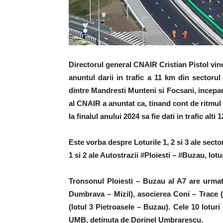
Directorul general CNAIR Cristian Pistol vi
anuntul darii in trafic a 11 km din sector
dintre Mandresti Munteni si Focsani, incepan
al CNAIR a anuntat ca, tinand cont de ritmul
la finalul anului 2024 sa fie dati in trafic al
Este vorba despre Loturile 1, 2 si 3 ale sect
1 si 2 ale Autostrazii #Ploiesti – #Buzau, lotu
Tronsonul Ploiesti – Buzau al A7 are urmator
Dumbrava – Mizil), asocierea Coni – Trace (l
(lotul 3 Pietroasele – Buzau). Cele 10 lotur
UMB, detinuta de Dorinel Umbrarescu.