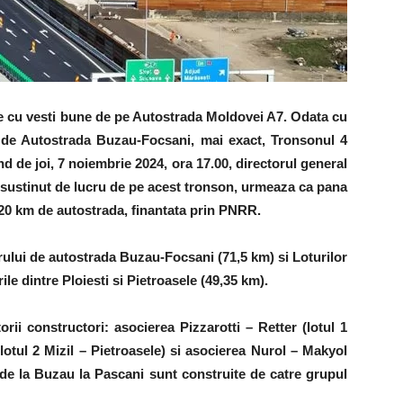
ne cu vesti bune de pe Autostrada Moldovei A7. Odata cu
ul de Autostrada Buzau-Focsani, mai exact, Tronsonul 4
d de joi, 7 noiembrie 2024, ora 17.00, directorul general
 sustinut de lucru de pe acest tronson, urmeaza ca pana
ti 120 km de autostrada, finantata prin PNRR.
orului de autostrada Buzau-Focsani (71,5 km) si Loturilor
rile dintre Ploiesti si Pietroasele (49,35 km).
ii constructori: asocierea Pizzarotti – Retter (lotul 1
otul 2 Mizil – Pietroasele) si asocierea Nurol – Makyol
i de la Buzau la Pascani sunt construite de catre grupul