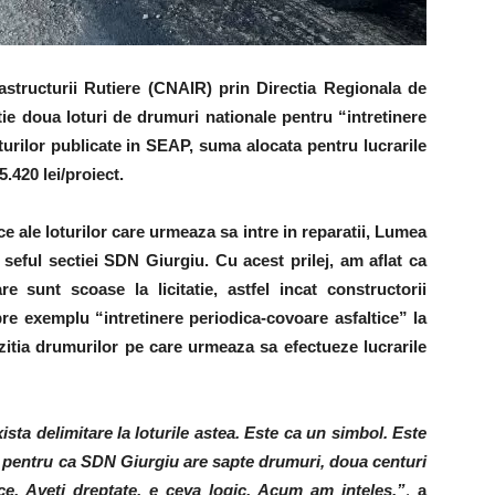
structurii Rutiere (CNAIR) prin Directia Regionala de
tie doua loturi de drumuri nationale pentru “intretinere
urilor publicate in SEAP, suma alocata pentru lucrarile
.420 lei/proiect.
ice ale loturilor care urmeaza sa intre in reparatii, Lumea
, seful sectiei SDN Giurgiu. Cu acest prilej, am aflat ca
re sunt scoase la licitatie, astfel incat constructorii
 spre exemplu “intretinere periodica-covoare asfaltice” la
zitia drumurilor pe care urmeaza sa efectueze lucrarile
xista delimitare la loturile astea. Este ca un simbol. Este
e pentru ca SDN Giurgiu are sapte drumuri, doua centuri
rice. Aveti dreptate, e ceva logic. Acum am inteles.”
,
a