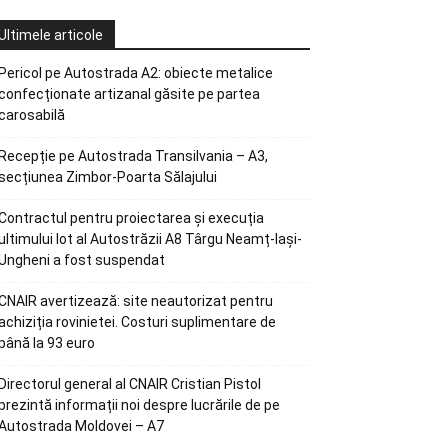
Ultimele articole
Pericol pe Autostrada A2: obiecte metalice
confecționate artizanal găsite pe partea
carosabilă
Recepție pe Autostrada Transilvania – A3,
secțiunea Zimbor-Poarta Sălajului
Contractul pentru proiectarea și execuția
ultimului lot al Autostrăzii A8 Târgu Neamț-Iași-
Ungheni a fost suspendat
CNAIR avertizează: site neautorizat pentru
achiziția rovinietei. Costuri suplimentare de
până la 93 euro
Directorul general al CNAIR Cristian Pistol
prezintă informații noi despre lucrările de pe
Autostrada Moldovei – A7