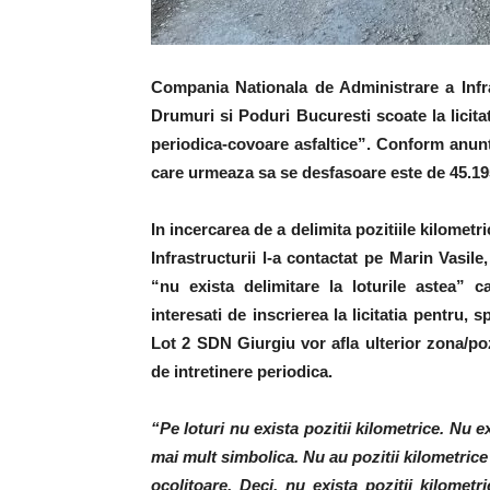
Compania Nationala de Administrare a Infra
Drumuri si Poduri Bucuresti scoate la licita
periodica-covoare asfaltice”. Conform anunt
care urmeaza sa se desfasoare este de 45.195
In incercarea de a delimita pozitiile kilometr
Infrastructurii l-a contactat pe Marin Vasile
“nu exista delimitare la loturile astea” ca
interesati de inscrierea la licitatia pentru,
Lot 2 SDN Giurgiu vor afla ulterior zona/po
de intretinere periodica.
“Pe loturi nu exista pozitii kilometrice. Nu e
mai mult simbolica. Nu au pozitii kilometric
ocolitoare. Deci, nu exista pozitii kilomet