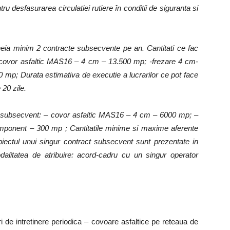
tru desfasurarea circulatiei rutiere în conditii de siguranta si
heia minim 2 contracte subsecvente pe an. Cantitati ce fac
 -covor asfaltic MAS16 – 4 cm – 13.500 mp; -frezare 4 cm-
 mp; Durata estimativa de executie a lucrarilor ce pot face
20 zile.
act subsecvent: – covor asfaltic MAS16 – 4 cm – 6000 mp; –
omponent – 300 mp ; Cantitatile minime si maxime aferente
iectul unui singur contract subsecvent sunt prezentate in
dalitatea de atribuire: acord-cadru cu un singur operator
 de intretinere periodica – covoare asfaltice pe reteaua de