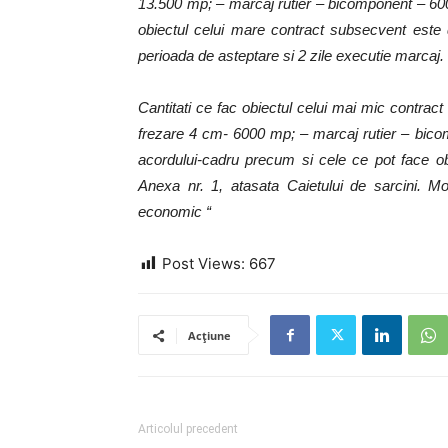
13.500 mp; – marcaj rutier – bicomponent – 600
obiectul celui mare contract subsecvent este de
perioada de asteptare si 2 zile executie marcaj.
Cantitati ce fac obiectul celui mai mic contr
frezare 4 cm- 6000 mp; – marcaj rutier – bico
acordului-cadru precum si cele ce pot face ob
Anexa nr. 1, atasata Caietului de sarcini. Mo
economic “
Post Views:
667
Acțiune
Articolul precedent