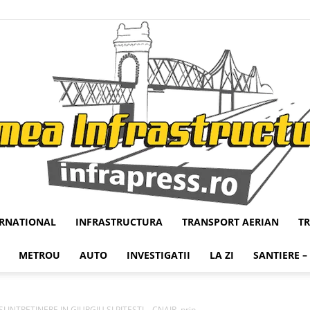
ERNATIONAL
INFRASTRUCTURA
TRANSPORT AERIAN
T
Infrapress
METROU
AUTO
INVESTIGATII
LA ZI
SANTIERE –
 INTRETINERE IN GIURGIU SI PITESTI – CNAIR, prin...