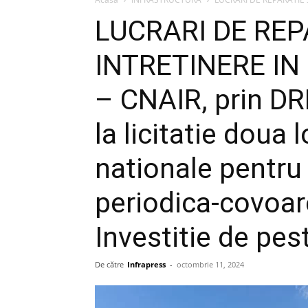
LUCRARI DE REP
INTRETINERE IN 
– CNAIR, prin DR
la licitatie doua 
nationale pentru 
periodica-covoare
Investitie de pes
De către
Infrapress
-
octombrie 11, 2024