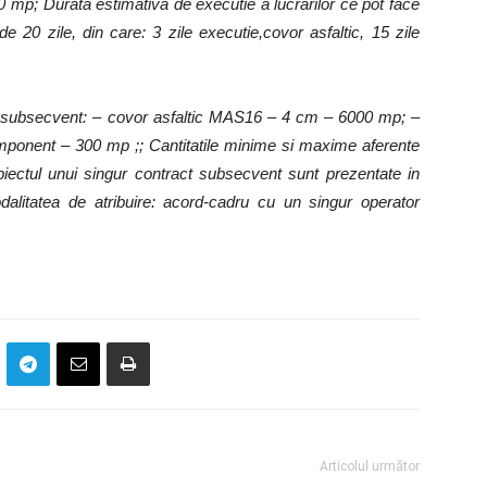
 mp; Durata estimativa de executie a lucrarilor ce pot face
 20 zile, din care: 3 zile executie,covor asfaltic, 15 zile
act subsecvent: – covor asfaltic MAS16 – 4 cm – 6000 mp; –
mponent – 300 mp ;; Cantitatile minime si maxime aferente
iectul unui singur contract subsecvent sunt prezentate in
dalitatea de atribuire: acord-cadru cu un singur operator
Articolul următor