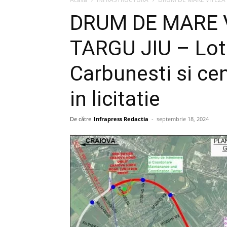
DRUM DE MARE 
TARGU JIU – Lotu
Carbunesti si cen
in licitatie
De către
Infrapress Redactia
-
septembrie 18, 2024