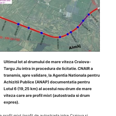
Ultimul lot al drumului de mare viteza Craiova-
Targu Jiu intra in procedura de licitatie. CNAIR a
transmis, spre validare, la Agentia Nationala pentru
Achizitii Publice (ANAP) documentatia pentru
Lotul 6 (19,25 km) al acestui nou drum de mare
viteza care are profil mixt (autostrada si drum
expres).
profil mixt (profil de autostrada intre Craiova si