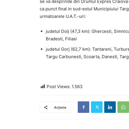
se va desprinde din Drumul Expres Craiova-P
ca punct final in sud-estul Municipiului Targ
urmatoarele U.A.T.-uri:
judetul Dolj (47,3 km): Ghercesti, Simnicu
Bradesti, Filiasi
judetul Gorj (62,7 km): Tantareni, Turbure
Targu Carbunesti, Scoarta, Danesti, Targ
Post Views:
1.563
Acțiune