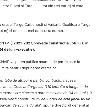
 intre Filiasi si Targu Jiu, tot din trei loturi) si este
re orasul Targu Carbunesti si Varianta Ocolitoare Targu
644 m) si doua parcari de scurta durata.
ort (PT) 2021-2027, prevede constructia Lotului 6 in
24 de luni-executie).
CNAIR va putea publica anuntul de participare la
ta limita pentru depunerea ofertelor.
ntatia de atribuire pentru contractul necesar
re viteza Craiova-Targu Jiu (110 km)! Cu o lungime de
m expres are alocata o durata maxima de 34 de luni (10
aseu vor fi construite 25 de lucrari de arta (inclusiv un
parcari de scurta durata
”, spune directorul general al