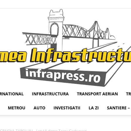
ERNATIONAL
INFRASTRUCTURA
TRANSPORT AERIAN
T
Infrapress
METROU
AUTO
INVESTIGATII
LA ZI
SANTIERE –
AIOVA-TARGU JIU – Lotul 6 dintre Targu Carbunesti...