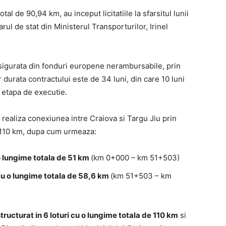
al de 90,94 km, au inceput licitatiile la sfarsitul lunii
rul de stat din Ministerul Transporturilor, Irinel
asigurata din fonduri europene nerambursabile, prin
durata contractului este de 34 luni, din care 10 luni
 etapa de executie.
realiza conexiunea intre Craiova si Targu Jiu prin
 110 km, dupa cum urmeaza:
 o lungime totala de 51 km
(km 0+000 – km 51+503)
i cu o lungime totala de 58,6 km
(km 51+503 – km
ructurat in 6 loturi cu o lungime totala de 110 km
si