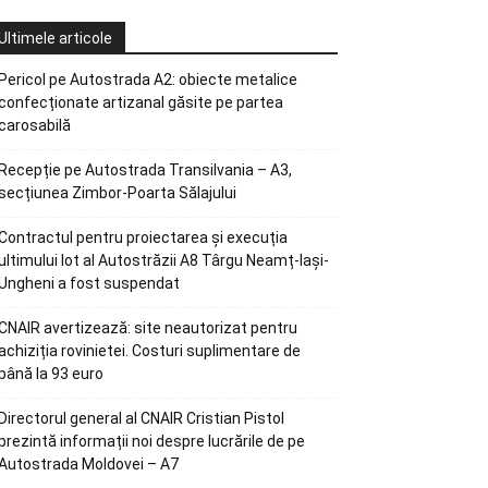
Ultimele articole
Pericol pe Autostrada A2: obiecte metalice
confecționate artizanal găsite pe partea
carosabilă
Recepție pe Autostrada Transilvania – A3,
secțiunea Zimbor-Poarta Sălajului
Contractul pentru proiectarea și execuția
ultimului lot al Autostrăzii A8 Târgu Neamț-Iași-
Ungheni a fost suspendat
CNAIR avertizează: site neautorizat pentru
achiziția rovinietei. Costuri suplimentare de
până la 93 euro
Directorul general al CNAIR Cristian Pistol
prezintă informații noi despre lucrările de pe
Autostrada Moldovei – A7