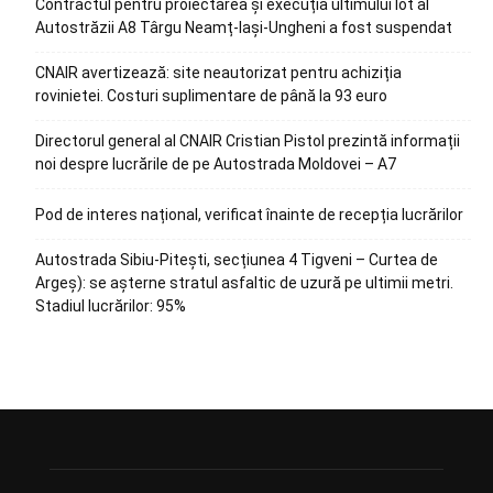
Contractul pentru proiectarea și execuția ultimului lot al
Autostrăzii A8 Târgu Neamț-Iași-Ungheni a fost suspendat
CNAIR avertizează: site neautorizat pentru achiziția
rovinietei. Costuri suplimentare de până la 93 euro
Directorul general al CNAIR Cristian Pistol prezintă informații
noi despre lucrările de pe Autostrada Moldovei – A7
Pod de interes național, verificat înainte de recepția lucrărilor
Autostrada Sibiu-Pitești, secțiunea 4 Tigveni – Curtea de
Argeș): se așterne stratul asfaltic de uzură pe ultimii metri.
Stadiul lucrărilor: 95%