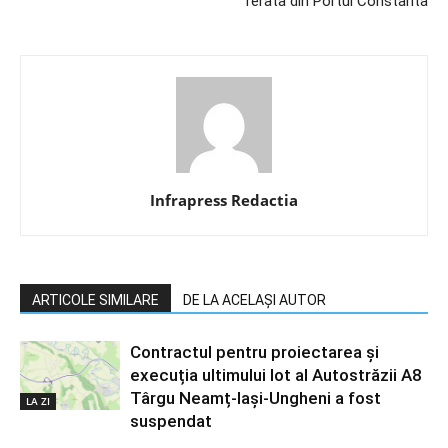
ferata din Portul Constanta
Infrapress Redactia
ARTICOLE SIMILARE
DE LA ACELAȘI AUTOR
Contractul pentru proiectarea și
execuția ultimului lot al Autostrăzii A8
Târgu Neamț-Iași-Ungheni a fost
LA ZI
suspendat