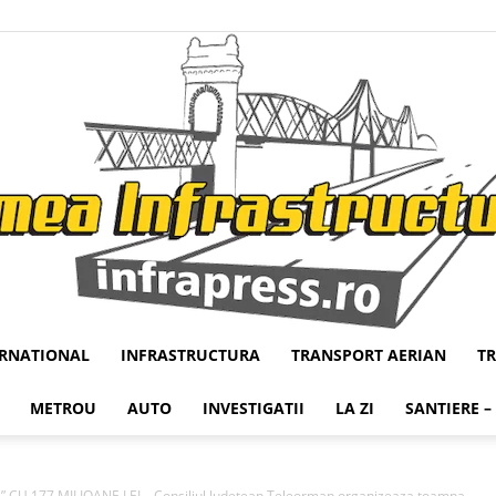
ERNATIONAL
INFRASTRUCTURA
TRANSPORT AERIAN
T
Infrapress
METROU
AUTO
INVESTIGATII
LA ZI
SANTIERE –
CU 177 MILIOANE LEI – Consiliul Judetean Teleorman organizeaza toamna...