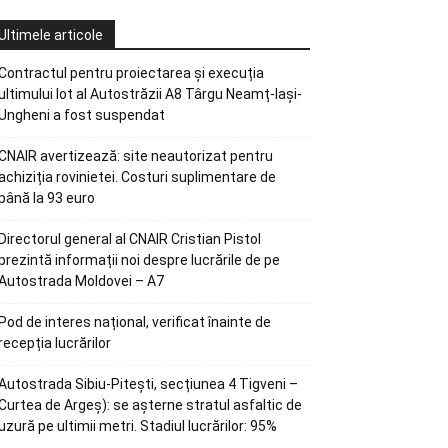
Ultimele articole
Contractul pentru proiectarea și execuția
ultimului lot al Autostrăzii A8 Târgu Neamț-Iași-
Ungheni a fost suspendat
CNAIR avertizează: site neautorizat pentru
achiziția rovinietei. Costuri suplimentare de
până la 93 euro
Directorul general al CNAIR Cristian Pistol
prezintă informații noi despre lucrările de pe
Autostrada Moldovei – A7
Pod de interes național, verificat înainte de
recepția lucrărilor
Autostrada Sibiu-Pitești, secțiunea 4 Tigveni –
Curtea de Argeș): se așterne stratul asfaltic de
uzură pe ultimii metri. Stadiul lucrărilor: 95%