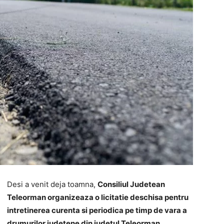
Desi a venit deja toamna,
Consiliul Judetean
Teleorman organizeaza o licitatie deschisa
pentru
intretinerea curenta si periodica pe timp de vara a
drumurilor judetene din judetul Teleorman.