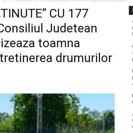
TINUTE” CU 177
onsiliul Judetean
nizeaza toamna
ntretinerea drumurilor