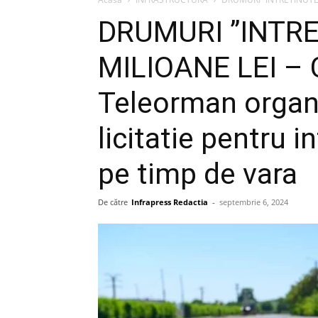
DRUMURI ”INTRE
MILIOANE LEI – C
Teleorman orga
licitatie pentru i
pe timp de vara
De către
Infrapress Redactia
-
septembrie 6, 2024