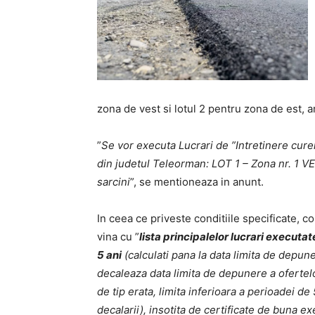
zona de vest si lotul 2 pentru zona de est, 
”
Se vor executa Lucrari de ”Intretinere cure
din judetul Teleorman: LOT 1 – Zona nr. 1 V
sarcini
”, se mentioneaza in anunt.
In ceea ce priveste conditiile specificate, co
vina cu ”
lista principalelor lucrari executat
5 ani
(calculati pana la data limita de depune
decaleaza data limita de depunere a ofertel
de tip erata, limita inferioara a perioadei d
decalarii), insotita de certificate de buna e