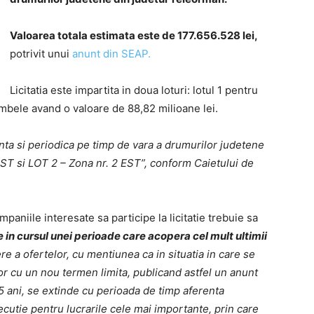
Valoarea totala estimata este de 177.656.528 lei,
potrivit unui
anunt din SEAP.
Licitatia este impartita in doua loturi: lotul 1 pentru
ambele avand o valoare de 88,82 milioane lei.
nta si periodica pe timp de vara a drumurilor judetene
EST si LOT 2 – Zona nr. 2 EST”, conform Caietului de
mpaniile interesate sa participe la licitatie trebuie sa
e in cursul unei perioade care acopera cel mult ultimii
re a ofertelor, cu mentiunea ca in situatia in care se
or cu un nou termen limita, publicand astfel un anunt
e 5 ani, se extinde cu perioada de timp aferenta
xecutie pentru lucrarile cele mai importante, prin care