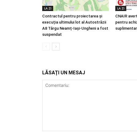
LA ZI
LA ZI
Contractul pentru proiectarea și
CNAIR avert
execuția ultimului lot al Autostrăzii
pentru achiz
A8 Târgu Neamț-Iași-Ungheni a fost
suplimentar
suspendat
LĂSAȚI UN MESAJ