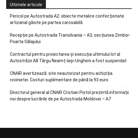
Ultimele articole
Pericol pe Autostrada A2: obiecte metalice confecționate
artizanal găsite pe partea carosabilă
Recepție pe Autostrada Transilvania – A3, secțiunea Zimbor-
Poarta Sălajului
Contractul pentru proiectarea și execuția ultimului lot al
Autostrăzii A8 Târgu Neamț-Iași-Ungheni a fost suspendat
CNAIR avertizează: site neautorizat pentru achiziția
rovinietei. Costuri suplimentare de până la 93 euro
Directorul general al CNAIR Cristian Pistol prezintă informații
noi despre lucrările de pe Autostrada Moldovei – A7