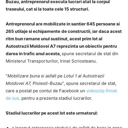
Buzau, antreprenorul executa lucrari atat la corpul
traseului, cat si la toate cele 15 structuri.
Antreprenorul are mobilizate in santier 645 persoane si
265 utilaje si echipamente
de constructii, iar daca acest
ritm bun ramane unul sustinut, acest prim lot al
Autostrazii Moldovei A7 reprezinta un obiectiv pentru
darea in trafic anul acesta,
spune secretarul de stat din
Ministerul Transporturilor, Irinel Scriosteanu.
”
Mobilizare buna si asfalt pe Lotul 1 al Autostrazii
Moldovei A7, Ploiesti-Buzau
”, spune secretarul de stat,
care a postat pe contul de Facebook un
videoclip filmat
de sus,
pentru a prezenta stadiul lucrarilor.
Stadiul lucrarilor pe acest lot este urmatorul:
a inceput asternerea stratului de asfalt de baza in zona