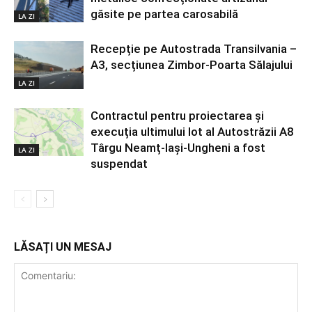
găsite pe partea carosabilă
LA ZI
Recepție pe Autostrada Transilvania –
A3, secțiunea Zimbor-Poarta Sălajului
LA ZI
Contractul pentru proiectarea și
execuția ultimului lot al Autostrăzii A8
Târgu Neamț-Iași-Ungheni a fost
LA ZI
suspendat
LĂSAȚI UN MESAJ