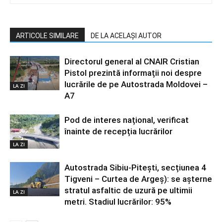
ARTICOLE SIMILARE
DE LA ACELAȘI AUTOR
Directorul general al CNAIR Cristian
Pistol prezintă informații noi despre
lucrările de pe Autostrada Moldovei –
LA ZI
A7
Pod de interes național, verificat
înainte de recepția lucrărilor
LA ZI
Autostrada Sibiu-Pitești, secțiunea 4
Tigveni – Curtea de Argeș): se așterne
stratul asfaltic de uzură pe ultimii
LA ZI
metri. Stadiul lucrărilor: 95%