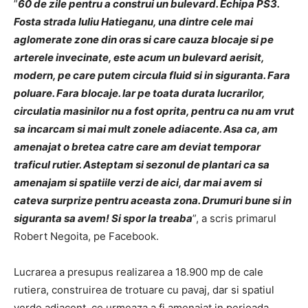
”
60 de zile pentru a construi un bulevard. Echipa PS3.
Fosta strada Iuliu Hatieganu, una dintre cele mai
aglomerate zone din oras si care cauza blocaje si pe
arterele invecinate, este acum un bulevard aerisit,
modern, pe care putem circula fluid si in siguranta. Fara
poluare. Fara blocaje. Iar pe toata durata lucrarilor,
circulatia masinilor nu a fost oprita, pentru ca nu am vrut
sa incarcam si mai mult zonele adiacente. Asa ca, am
amenajat o bretea catre care am deviat temporar
traficul rutier. Asteptam si sezonul de plantari ca sa
amenajam si spatiile verzi de aici, dar mai avem si
cateva surprize pentru aceasta zona. Drumuri bune si in
siguranta sa avem! Si spor la treaba
”, a scris primarul
Robert Negoita, pe Facebook.
Lucrarea a presupus realizarea a 18.900 mp de cale
rutiera, construirea de trotuare cu pavaj, dar si spatiul
verde adiacent, ce urmeaza a fi amenajat in perioada