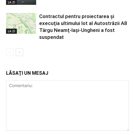
LA ZI
Contractul pentru proiectarea și
execuția ultimului lot al Autostrăzii A8
Târgu Neamț-Iași-Ungheni a fost
LA ZI
suspendat
LĂSAȚI UN MESAJ