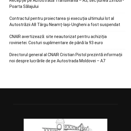
Recepție pe Autostrada Transilvania – A3, secțiunea Zimbor-
Poarta Sălajului
Contractul pentru proiectarea și execuția ultimului lot al
Autostrăzii A8 Târgu Neamț-Iași-Ungheni a fost suspendat
CNAIR avertizează: site neautorizat pentru achiziția
rovinietei. Costuri suplimentare de până la 93 euro
Directorul general al CNAIR Cristian Pistol prezintă informații
noi despre lucrările de pe Autostrada Moldovei – A7