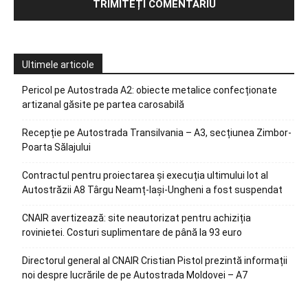
Ultimele articole
Pericol pe Autostrada A2: obiecte metalice confecționate
artizanal găsite pe partea carosabilă
Recepție pe Autostrada Transilvania – A3, secțiunea Zimbor-
Poarta Sălajului
Contractul pentru proiectarea și execuția ultimului lot al
Autostrăzii A8 Târgu Neamț-Iași-Ungheni a fost suspendat
CNAIR avertizează: site neautorizat pentru achiziția
rovinietei. Costuri suplimentare de până la 93 euro
Directorul general al CNAIR Cristian Pistol prezintă informații
noi despre lucrările de pe Autostrada Moldovei – A7