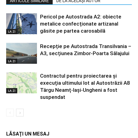
ARTICOLE SIMILARE
DE LA ACELAȘI AUTOR
Pericol pe Autostrada A2: obiecte
metalice confecționate artizanal
găsite pe partea carosabilă
LA ZI
Recepție pe Autostrada Transilvania –
A3, secțiunea Zimbor-Poarta Sălajului
LA ZI
Contractul pentru proiectarea și
execuția ultimului lot al Autostrăzii A8
Târgu Neamț-Iași-Ungheni a fost
LA ZI
suspendat
LĂSAȚI UN MESAJ